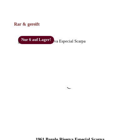
Produktgalerie überspringen
Rar & gereift
Nur 6 auf Lager!
1961 Barolo Riserva Especial Scarpa