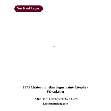
Nur 9 auf Lager!
1973 Château Phélan Segur Saint-Éstephe -
Privatkeller
Inhalt:
0.73 Liter
(272,60 € / 1 Liter)
Lebensmittelangaben
Regulärer Preis: