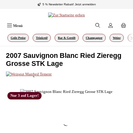
5 % Newsletter Rabatt!
Jetzt anmelden
Zum Hauptinhalt springen
Menü
Geile Preise
Trinkreif
Rar & Gereift
Champagner
Weine
W
2007 Sauvignon Blanc Ried Zieregg
Grosse STK Lage
Bildergalerie überspringen
Nur 3 auf Lager!