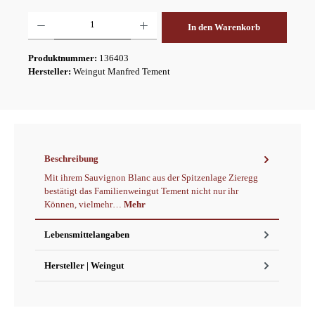
Produkt Anzahl: Gib den gewünschten Wert ein oder benutze die Schaltflächen um die A
In den Warenkorb
Produktnummer:
136403
Hersteller:
Weingut Manfred Tement
Beschreibung
Mit ihrem Sauvignon Blanc aus der Spitzenlage Zieregg
bestätigt das Familienweingut Tement nicht nur ihr
Können, vielmehr…
Mehr
Lebensmittelangaben
Hersteller | Weingut