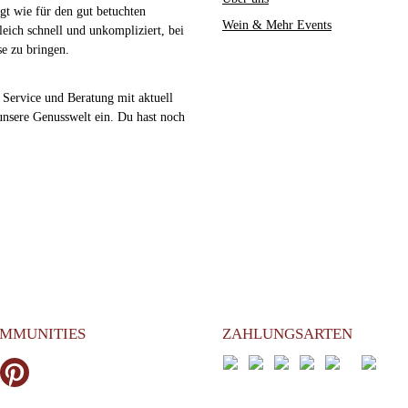
gt wie für den gut betuchten
Wein & Mehr Events
eich schnell und unkompliziert, bei
e zu bringen.
, Service und Beratung mit aktuell
unsere Genusswelt ein. Du hast noch
OMMUNITIES
ZAHLUNGSARTEN
am
Pinterest
PayPal
Apple Pay
Google Pay
Kredit- oder Debitka
SEPA Lastschrif
Benutzerdef
Klarna 