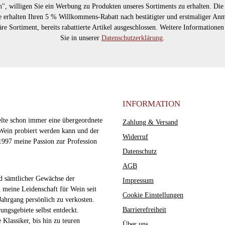
, willigen Sie ein Werbung zu Produkten unseres Sortiments zu erhalten. Di
Sie erhalten Ihren 5 % Willkommens-Rabatt nach bestätigter und erstmaliger A
läre Sortiment, bereits rabattierte Artikel ausgeschlossen. Weitere Informatione
Sie in unserer
Datenschutzerklärung
.
INFORMATION
elte schon immer eine übergeordnete
Zahlung & Versand
Wein probiert werden kann und der
Widerruf
1997 meine Passion zur Profession
Datenschutz
AGB
nd sämtlicher Gewächse der
Impressum
 meine Leidenschaft für Wein seit
Cookie Einstellungen
Jahrgang persönlich zu verkosten.
Barrierefreiheit
ungsgebiete selbst entdeckt.
 Klassiker, bis hin zu teuren
Über uns