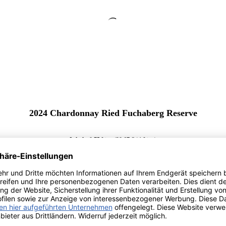
2024 Chardonnay Ried Fuchaberg Reserve
Inhalt:
0.75 Liter
(20,67 € / 1 Liter)
Lebensmittelangaben
Regulärer Preis:
15,50 €
Preise inkl. MwSt. zzgl. Versandkosten
*Preis inkl. MwSt., ggf. zzgl. Versandkosten
Allergenhinweis: enthält Sulfite