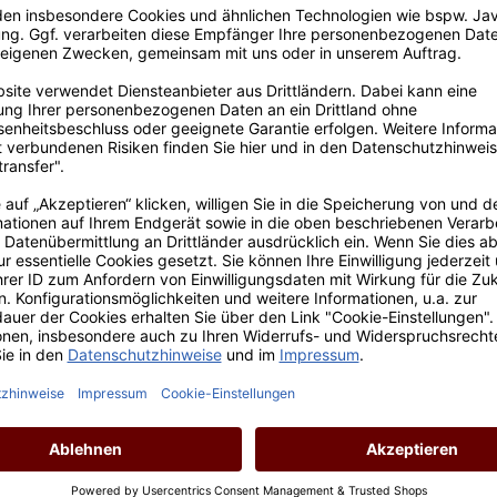
In den Warenkorb
2021 Grüner Veltliner Eiswein 0,375l
Inhalt:
0.375 Liter
(68,00 € / 1 Liter)
Lebensmittelangaben