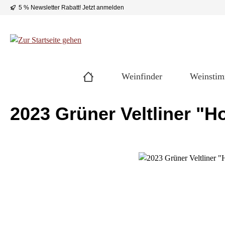
5 % Newsletter Rabatt!
Jetzt anmelden
 Hauptinhalt springen
Zur Suche springen
Zur Hauptnavigation springen
Weinfinder
Weinsti
2023 Grüner Veltliner "H
Bildergalerie überspringen