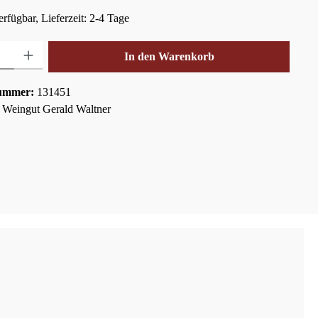
rfügbar, Lieferzeit: 2-4 Tage
hl: Gib den gewünschten Wert ein oder benutze die Schaltflächen um die Anza
In den Warenkorb
ummer:
131451
:
Weingut Gerald Waltner