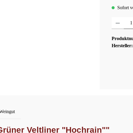
Sofort ve
Produkt Anza
Produktn
Hersteller
 Weingut
rüner Veltliner "Hochrain""