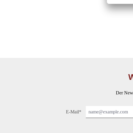
W
Der News
E-Mail*