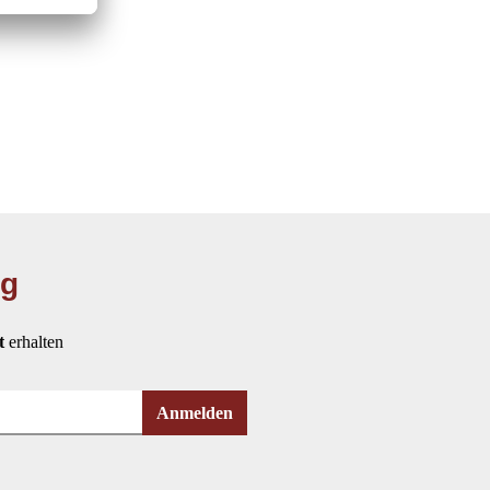
ng
t
erhalten
Anmelden