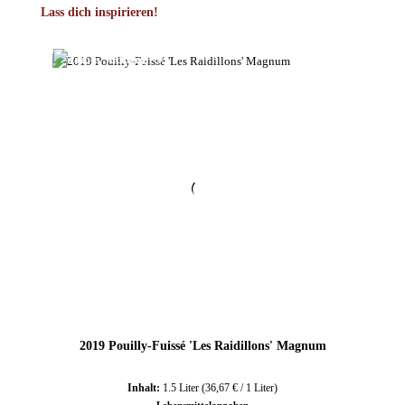
Produktgalerie überspringen
Lass dich inspirieren!
2019 Pouilly-Fuissé 'Les Raidillons' Magnum
Inhalt:
1.5 Liter
(36,67 € / 1 Liter)
Lebensmittelangaben