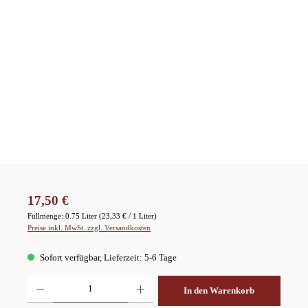
Regulärer Preis:
17,50 €
Füllmenge:
0.75 Liter
(23,33 € / 1 Liter)
Preise inkl. MwSt. zzgl. Versandkosten
Sofort verfügbar, Lieferzeit: 5-6 Tage
Produkt Anzahl: Gib den gewünschten Wert ein oder benutze die Schaltflächen um die A
In den Warenkorb