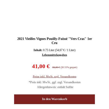
2021 Vieilles Vignes Pouilly-Fuissé "Vers Cras" 1er
Cru
Inhalt:
0.75 Liter
(54,67 € / 1 Liter)
Lebensmittelangaben
Verkaufspreis:
41,00 €
Regulärer Preis:
59,00 €
(30.51% gespart)
Preise inkl. MwSt. zzgl. Versandkosten
*Preis inkl. MwSt., ggf. zzgl. Versandkosten
Allergenhinweis: enthält Sulfite
In den Warenkorb