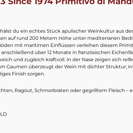
 Since 1974 Primitivo di Mandu
erhälst du ein echtes Stück apulischer Weinkultur aus 
sen auf rund 200 Metern Höhe unter mediterranen Bedi
den mit maritimen Einflüssen verleihen diesem Primitiv
nschließend über 12 Monate in französischen Eichenfäss
ich und zugleich kraftvoll. In der Nase zeigen sich re
 Am Gaumen überzeugt der Wein mit dichter Struktur, 
iges Finish sorgen.
chten, Ragout, Schmorbraten oder gegrilltem Fleisch – e
OLD