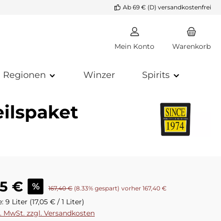
Ab 69 € (D) versandkostenfrei
Mein Konto
Warenkorb
Regionen
Winzer
Spirits
eilspaket
reis:
45 €
%
Regulärer Preis:
167,40 €
(8.33% gespart)
vorher 167,40 €
e:
9 Liter
(17,05 € / 1 Liter)
l. MwSt. zzgl. Versandkosten