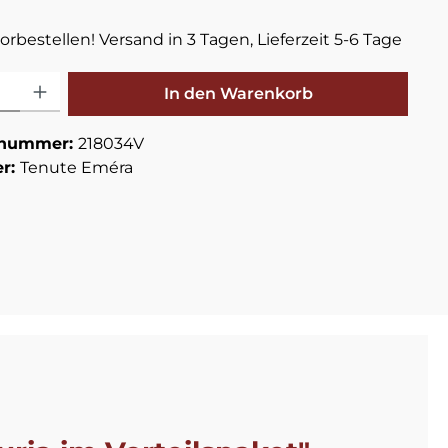
orbestellen! Versand in 3 Tagen, Lieferzeit 5-6 Tage
zahl: Gib den gewünschten Wert ein oder benutze die Schaltflä
In den Warenkorb
tnummer:
218034V
er:
Tenute Eméra