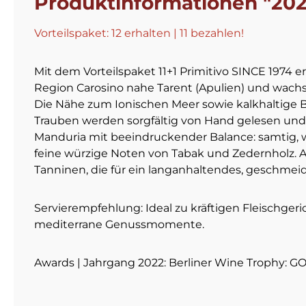
Produktinformationen "2023
Vorteilspaket: 12 erhalten | 11 bezahlen!
Mit dem Vorteilspaket 11+1 Primitivo SINCE 1974 
Region Carosino nahe Tarent (Apulien) und wach
Die Nähe zum Ionischen Meer sowie kalkhaltige Bö
Trauben werden sorgfältig von Hand gelesen und a
Manduria mit beeindruckender Balance: samtig, we
feine würzige Noten von Tabak und Zedernholz.
Tanninen, die für ein langanhaltendes, geschmeid
Servierempfehlung: Ideal zu kräftigen Fleischgeri
mediterrane Genussmomente.
Awards | Jahrgang 2022: Berliner Wine Trophy: G