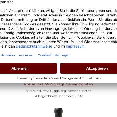
2019 Gioia del Colle Primitivo Riserva
Inhalt:
0.75 Liter
(46,67 € / 1 Liter)
Lebensmittelangaben
Regulärer Preis:
35,00 €
Preise inkl. MwSt. zzgl. Versandkosten
*Preis inkl. MwSt., ggf. zzgl. Versandkosten
Allergenhinweis: enthält Sulfite
In den Warenkorb