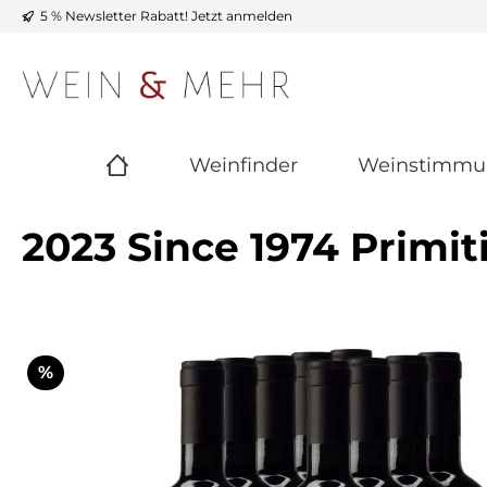
5 % Newsletter Rabatt!
Jetzt anmelden
m Hauptinhalt springen
Zur Suche springen
Zur Hauptnavigation springen
Weinfinder
Weinstimmu
2023 Since 1974 Primit
Bildergalerie überspringen
Rabatt
%