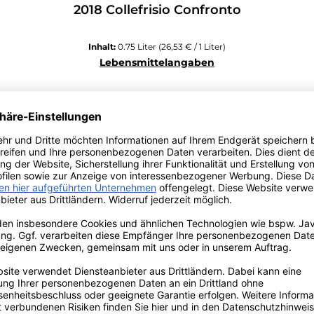
2018 Collefrisio Confronto
Inhalt:
0.75 Liter
(26,53 € / 1 Liter)
Lebensmittelangaben
Regulärer Preis:
19,90 €
Preise inkl. MwSt. zzgl. Versandkosten
*Preis inkl. MwSt., ggf. zzgl. Versandkosten
Allergenhinweis: enthält Sulfite
In den Warenkorb