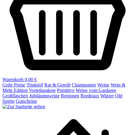
Warenkorb
0,00 €
Geile Preise
Trinkreif
Rar & Gereift
Champagner
Weine
Wein &
Mehr Edition
Vorteilspakete
Primitivo
Weine vom Gardasee
Großflaschen
Jubiläumsweine
Regionen
Bordeaux
Winzer
Old
Spirits
Gutscheine