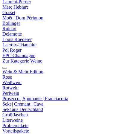
Laurent-Perrier
Marc Hebrart
Gosset
Moët | Dom Pérignon
Bollinger
Ruinart
Delamotte
Louis Roederer
Lacroix-Triaulaire
Pol Roger
EPC Champagne
Zur Kategorie Weine
Wein & Mehr Edition
Rose
Weißwein
Rotwein
Perlwein
Prosecco | Spumante | Franciacorta
Sekt | Cremant | Cava
Sekt aus Deutschland
Großflaschen
Literweine
Probierpakete
Vorteilspakete