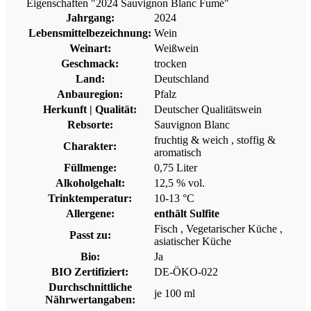
Eigenschaften "2024 Sauvignon Blanc Fumé"
Jahrgang:
2024
Lebensmittelbezeichnung:
Wein
Weinart:
Weißwein
Geschmack:
trocken
Land:
Deutschland
Anbauregion:
Pfalz
Herkunft | Qualität:
Deutscher Qualitätswein
Rebsorte:
Sauvignon Blanc
fruchtig & weich
, stoffig &
Charakter:
aromatisch
Füllmenge:
0,75 Liter
Alkoholgehalt:
12,5 % vol.
Trinktemperatur:
10-13 °C
Allergene:
enthält Sulfite
Fisch
, Vegetarischer Küche
,
Passt zu:
asiatischer Küche
Bio:
Ja
BIO Zertifiziert:
DE-ÖKO-022
Durchschnittliche
je 100 ml
Nährwertangaben: