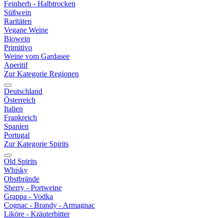
Feinherb - Halbtrocken
Süßwein
Raritäten
Vegane Weine
Biowein
Primitivo
Weine vom Gardasee
Aperitif
Zur Kategorie Regionen
Deutschland
Österreich
Italien
Frankreich
Spanien
Portugal
Zur Kategorie Spirits
Old Spirits
Whisky
Obstbrände
Sherry - Portweine
Grappa - Vodka
Cognac - Brandy - Armagnac
Liköre - Kräuterbitter