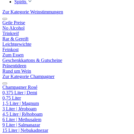
Spirits
Zur Kategorie Weinstimmungen
Geile Preise
No Alcohol
Trinkreif
Rar & Gereift
Leichtgewichte
Feinkost
Zum Essen
Geschenkkartons & Gutscheine
Präsentideen
Rund um Wein
Zur Kategorie Champagner
Champagner Rosé
0,375 Liter | Demi
0,75 Liter
1,5 Liter | Magnum
3 Liter | Jéroboam
4,5 Liter | Réhoboam
6 Liter | Methusalem
9 Liter | Salmanazar
15 Liter | Nebukadnezar