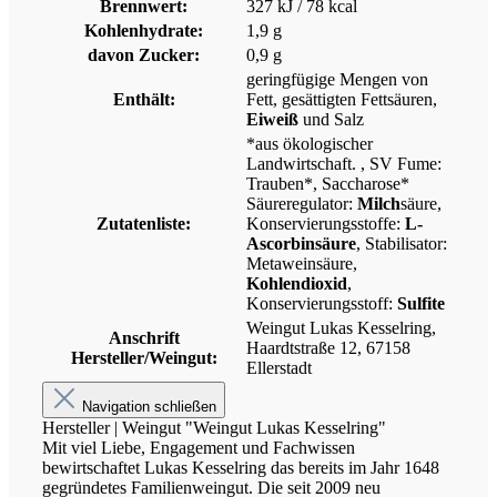
Brennwert:
327 kJ / 78 kcal
Kohlenhydrate:
1,9 g
davon Zucker:
0,9 g
geringfügige Mengen von
Enthält:
Fett, gesättigten Fettsäuren,
Eiweiß
und Salz
*aus ökologischer
Landwirtschaft.
, SV Fume:
Trauben*, Saccharose*
Säureregulator:
Milch
säure,
Zutatenliste:
Konservierungsstoffe:
L-
Ascorbinsäure
, Stabilisator:
Metaweinsäure,
Kohlendioxid
,
Konservierungsstoff:
Sulfite
Weingut Lukas Kesselring,
Anschrift
Haardtstraße 12, 67158
Hersteller/Weingut:
Ellerstadt
Navigation schließen
Hersteller | Weingut "Weingut Lukas Kesselring"
Mit viel Liebe, Engagement und Fachwissen
bewirtschaftet Lukas Kesselring das bereits im Jahr 1648
gegründetes Familienweingut. Die seit 2009 neu