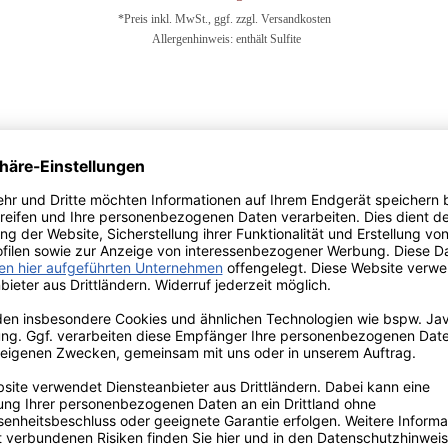
*Preis inkl. MwSt., ggf. zzgl. Versandkosten
Allergenhinweis: enthält Sulfite
In den Warenkorb
2025 Du Neuf en Gascogne Rosé 9 % vol. Alk.