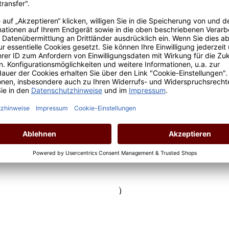
Inhalt:
0.75 Liter
(8,73 € / 1 Liter)
Lebensmittelangaben
Regulärer Preis:
6,55 €
Preise inkl. MwSt. zzgl. Versandkosten
*Preis inkl. MwSt., ggf. zzgl. Versandkosten
Allergenhinweis: enthält Sulfite
In den Warenkorb