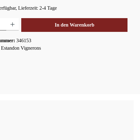
rfügbar, Lieferzeit: 2-4 Tage
hl: Gib den gewünschten Wert ein oder benutze die Schaltflächen um die Anza
In den Warenkorb
ummer:
346153
:
Estandon Vignerons