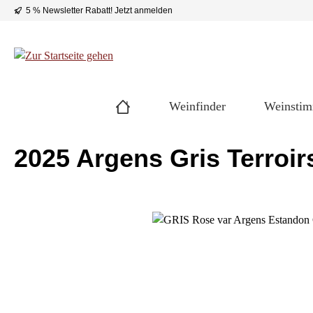
5 % Newsletter Rabatt!
Jetzt anmelden
 Hauptinhalt springen
Zur Suche springen
Zur Hauptnavigation springen
Weinfinder
Weinsti
2025 Argens Gris Terroir
Bildergalerie überspringen