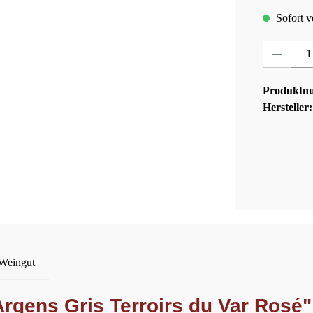
Sofort ve
Produkt Anza
Produktn
Hersteller
 Weingut
rgens Gris Terroirs du Var Rosé"