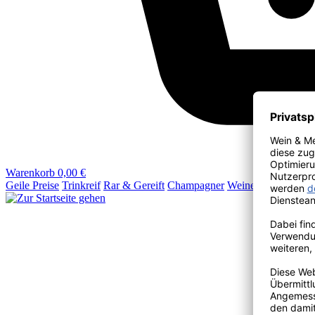
Warenkorb
0,00 €
Geile Preise
Trinkreif
Rar & Gereift
Champagner
Weine
Wein & Mehr