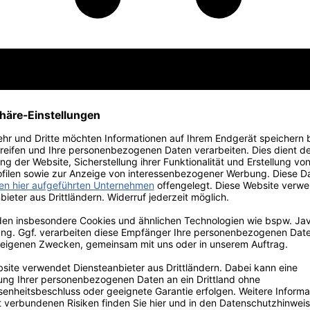
 Edition
Vorteilspakete
Primitivo
Weine vom Gardasee
Großflaschen