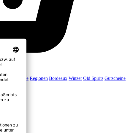
Jubiläumsweine
Regionen
Bordeaux
Winzer
Old Spirits
Gutscheine