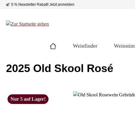
5 % Newsletter Rabatt!
Jetzt anmelden
 Hauptinhalt springen
Zur Suche springen
Zur Hauptnavigation springen
Weinfinder
Weinsti
2025 Old Skool Rosé
Bildergalerie überspringen
Nur 5 auf Lager!