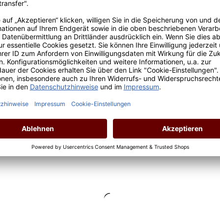
Inhalt:
0.75 Liter
(24,67 € / 1 Liter)
Lebensmittelangaben
Regulärer Preis:
18,50 €
Preise inkl. MwSt. zzgl. Versandkosten
*Preis inkl. MwSt., ggf. zzgl. Versandkosten
Allergenhinweis: enthält Sulfite
In den Warenkorb