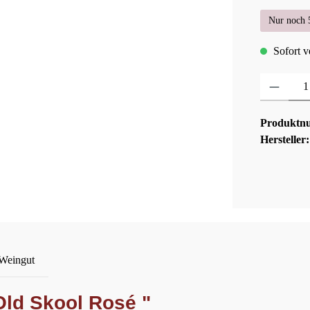
Nur noch 5
Sofort ve
Produkt Anza
Produktn
Hersteller
 Weingut
Old Skool Rosé "