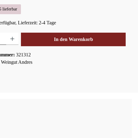
 lieferbar
rfügbar, Lieferzeit: 2-4 Tage
hl: Gib den gewünschten Wert ein oder benutze die Schaltflächen um die Anza
In den Warenkorb
ummer:
321312
:
Weingut Andres