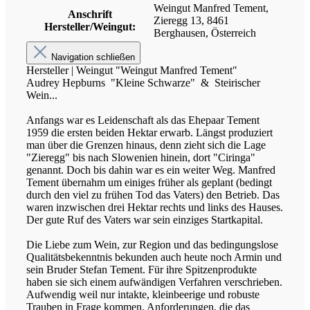
Weingut Manfred Tement,
Anschrift
Zieregg 13, 8461
Hersteller/Weingut:
Berghausen, Österreich
Navigation schließen
Hersteller | Weingut "Weingut Manfred Tement"
Audrey Hepburns "Kleine Schwarze" & Steirischer
Wein...
Anfangs war es Leidenschaft als das Ehepaar Tement
1959 die ersten beiden Hektar erwarb. Längst produziert
man über die Grenzen hinaus, denn zieht sich die Lage
"Zieregg" bis nach Slowenien hinein, dort "Ciringa"
genannt.
Doch bis dahin war es ein weiter Weg. Manfred
Tement übernahm um einiges früher als geplant (bedingt
durch den viel zu frühen Tod das Vaters) den Betrieb. Das
waren inzwischen drei Hektar rechts und links des Hauses.
Der gute Ruf des Vaters war sein einziges Startkapital.
Die Liebe zum Wein, zur Region und das bedingungslose
Qualitätsbekenntnis bekunden auch heute noch Armin und
sein Bruder Stefan Tement. Für ihre Spitzenprodukte
haben sie sich einem aufwändigen Verfahren verschrieben.
Aufwendig weil nur intakte, kleinbeerige und robuste
Trauben in Frage kommen. Anforderungen, die das