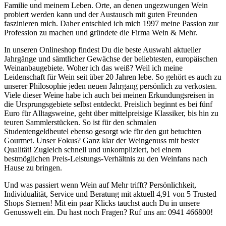
Familie und meinem Leben. Orte, an denen ungezwungen Wein
probiert werden kann und der Austausch mit guten Freunden
faszinieren mich. Daher entschied ich mich 1997 meine Passion zur
Profession zu machen und gründete die Firma Wein & Mehr.
In unseren Onlineshop findest Du die beste Auswahl aktueller
Jahrgänge und sämtlicher Gewächse der beliebtesten, europäischen
Weinanbaugebiete. Woher ich das weiß? Weil ich meine
Leidenschaft für Wein seit über 20 Jahren lebe. So gehört es auch zu
unserer Philosophie jeden neuen Jahrgang persönlich zu verkosten.
Viele dieser Weine habe ich auch bei meinen Erkundungsreisen in
die Ursprungsgebiete selbst entdeckt. Preislich beginnt es bei fünf
Euro für Alltagsweine, geht über mittelpreisige Klassiker, bis hin zu
teuren Sammlerstücken. So ist für den schmalen
Studentengeldbeutel ebenso gesorgt wie für den gut betuchten
Gourmet. Unser Fokus? Ganz klar der Weingenuss mit bester
Qualität! Zugleich schnell und unkompliziert, bei einem
bestmöglichen Preis-Leistungs-Verhältnis zu den Weinfans nach
Hause zu bringen.
Und was passiert wenn Wein auf Mehr trifft? Persönlichkeit,
Individualität, Service und Beratung mit aktuell 4,91 von 5 Trusted
Shops Sternen! Mit ein paar Klicks tauchst auch Du in unsere
Genusswelt ein. Du hast noch Fragen? Ruf uns an: 0941 466800!