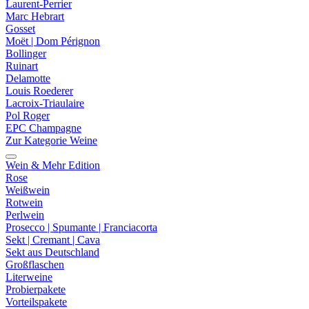
Laurent-Perrier
Marc Hebrart
Gosset
Moët | Dom Pérignon
Bollinger
Ruinart
Delamotte
Louis Roederer
Lacroix-Triaulaire
Pol Roger
EPC Champagne
Zur Kategorie Weine
Wein & Mehr Edition
Rose
Weißwein
Rotwein
Perlwein
Prosecco | Spumante | Franciacorta
Sekt | Cremant | Cava
Sekt aus Deutschland
Großflaschen
Literweine
Probierpakete
Vorteilspakete