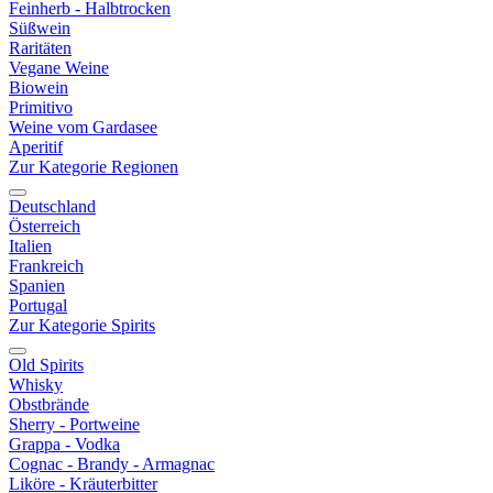
Feinherb - Halbtrocken
Süßwein
Raritäten
Vegane Weine
Biowein
Primitivo
Weine vom Gardasee
Aperitif
Zur Kategorie Regionen
Deutschland
Österreich
Italien
Frankreich
Spanien
Portugal
Zur Kategorie Spirits
Old Spirits
Whisky
Obstbrände
Sherry - Portweine
Grappa - Vodka
Cognac - Brandy - Armagnac
Liköre - Kräuterbitter