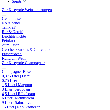
Spirits
Zur Kategorie Weinstimmungen
Geile Preise
No Alcohol
Trinkreif
Rar & Gereift
Leichtgewichte
Feinkost
Zum Essen
Geschenkkartons & Gutscheine
Präsentideen
Rund um Wein
Zur Kategorie Champagner
Champagner Rosé
0,375 Liter | Demi
0,75 Liter
1,5 Liter | Magnum
3 Liter | Jéroboam
4,5 Liter | Réhoboam
6 Liter | Methusalem
9 Liter | Salmanazar
15 Liter | Nebukadnezar