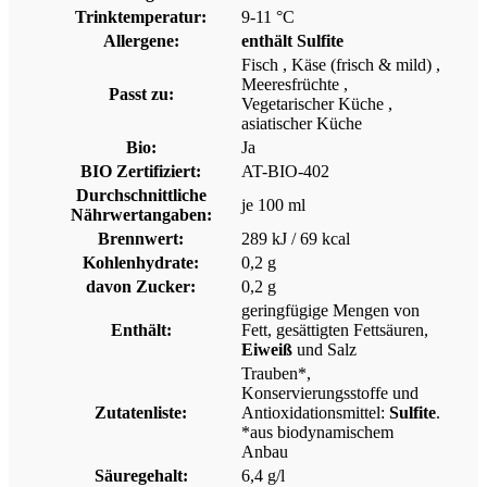
Trinktemperatur:
9-11 °C
Allergene:
enthält Sulfite
Fisch
, Käse (frisch & mild)
,
Meeresfrüchte
,
Passt zu:
Vegetarischer Küche
,
asiatischer Küche
Bio:
Ja
BIO Zertifiziert:
AT-BIO-402
Durchschnittliche
je 100 ml
Nährwertangaben:
Brennwert:
289 kJ / 69 kcal
Kohlenhydrate:
0,2 g
davon Zucker:
0,2 g
geringfügige Mengen von
Enthält:
Fett, gesättigten Fettsäuren,
Eiweiß
und Salz
Trauben*,
Konservierungsstoffe und
Zutatenliste:
Antioxidationsmittel:
Sulfite
.
*aus biodynamischem
Anbau
Säuregehalt:
6,4 g/l