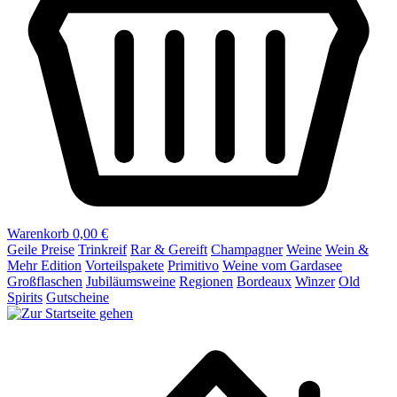
Warenkorb
0,00 €
Geile Preise
Trinkreif
Rar & Gereift
Champagner
Weine
Wein &
Mehr Edition
Vorteilspakete
Primitivo
Weine vom Gardasee
Großflaschen
Jubiläumsweine
Regionen
Bordeaux
Winzer
Old
Spirits
Gutscheine