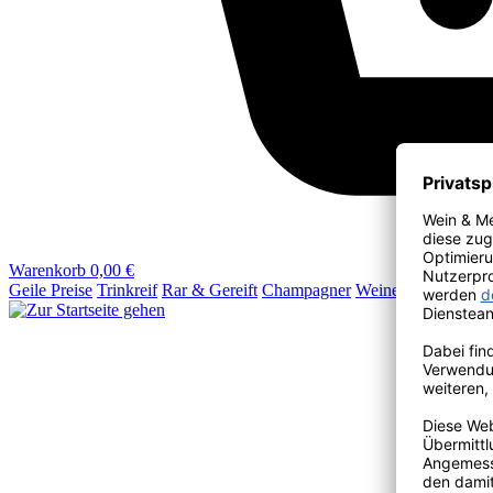
Warenkorb
0,00 €
Geile Preise
Trinkreif
Rar & Gereift
Champagner
Weine
Wein & Mehr