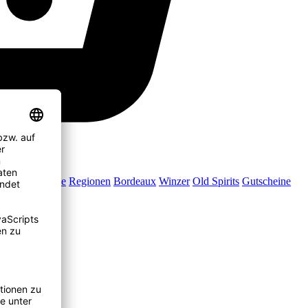
Jubiläumsweine
Regionen
Bordeaux
Winzer
Old Spirits
Gutscheine