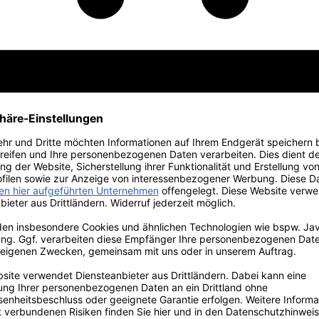
 Edition
Vorteilspakete
Primitivo
Weine vom Gardasee
Großflaschen