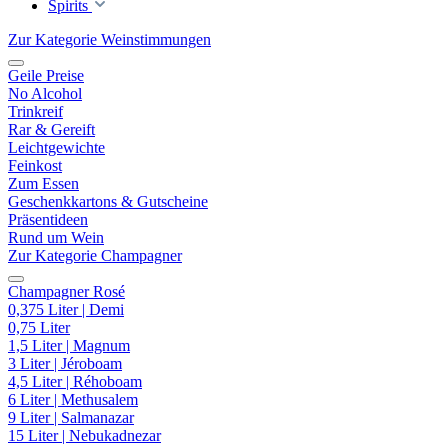
Spirits
Zur Kategorie Weinstimmungen
Geile Preise
No Alcohol
Trinkreif
Rar & Gereift
Leichtgewichte
Feinkost
Zum Essen
Geschenkkartons & Gutscheine
Präsentideen
Rund um Wein
Zur Kategorie Champagner
Champagner Rosé
0,375 Liter | Demi
0,75 Liter
1,5 Liter | Magnum
3 Liter | Jéroboam
4,5 Liter | Réhoboam
6 Liter | Methusalem
9 Liter | Salmanazar
15 Liter | Nebukadnezar