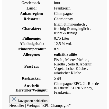
Geschmack:
brut
Land:
Frankreich
Anbauregion:
Champagne
Rebsorte:
Chardonnay
frisch & mineralisch
,
Charakter:
fruchtig & umgänglich
,
leicht & trinkig
Füllmenge:
0,75 Liter
Alkoholgehalt:
12,5 % vol.
Trinktemperatur:
8 °C
Allergene:
enthält Sulfite
Fisch
, Meeresfrüchte
,
Risotto
, Solo & Aperitif
,
Passt zu:
Vegetarischer Küche
,
asiatischer Küche
Restzucker:
5 g/l
Champagne EPC, 2 - Rue de
Anschrift
la Liberté, 51120 Vindey,
Hersteller/Weingut:
Frankreich
Navigation schließen
Hersteller | Weingut "EPC Champagne"