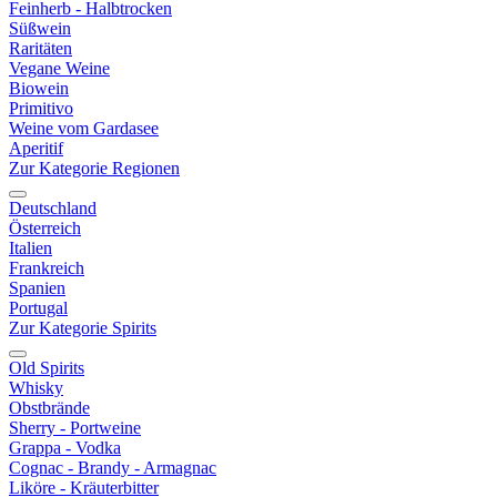
Feinherb - Halbtrocken
Süßwein
Raritäten
Vegane Weine
Biowein
Primitivo
Weine vom Gardasee
Aperitif
Zur Kategorie Regionen
Deutschland
Österreich
Italien
Frankreich
Spanien
Portugal
Zur Kategorie Spirits
Old Spirits
Whisky
Obstbrände
Sherry - Portweine
Grappa - Vodka
Cognac - Brandy - Armagnac
Liköre - Kräuterbitter