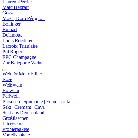
Laurent-Perrier
Marc Hebrart
Gosset
Moët | Dom Pérignon
Bollinger
Ruinart
Delamotte
Louis Roederer
Lacroix-Triaulaire
Pol Roger
EPC Champagne
Zur Kategorie Weine
Wein & Mehr Edition
Rose
Weißwein
Rotwein
Perlwein
Prosecco | Spumante | Franciacorta
Sekt | Cremant | Cava
Sekt aus Deutschland
Großflaschen
Literweine
Probierpakete
Vorteilspakete