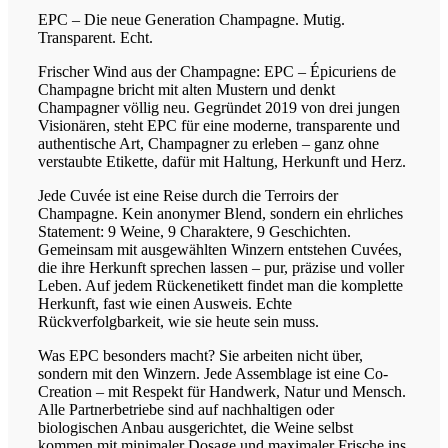
EPC – Die neue Generation Champagne. Mutig.
Transparent. Echt.
Frischer Wind aus der Champagne: EPC – Épicuriens de
Champagne bricht mit alten Mustern und denkt
Champagner völlig neu. Gegründet 2019 von drei jungen
Visionären, steht EPC für eine moderne, transparente und
authentische Art, Champagner zu erleben – ganz ohne
verstaubte Etikette, dafür mit Haltung, Herkunft und Herz.
Jede Cuvée ist eine Reise durch die Terroirs der
Champagne. Kein anonymer Blend, sondern ein ehrliches
Statement: 9 Weine, 9 Charaktere, 9 Geschichten.
Gemeinsam mit ausgewählten Winzern entstehen Cuvées,
die ihre Herkunft sprechen lassen – pur, präzise und voller
Leben. Auf jedem Rückenetikett findet man die komplette
Herkunft, fast wie einen Ausweis. Echte
Rückverfolgbarkeit, wie sie heute sein muss.
Was EPC besonders macht? Sie arbeiten nicht über,
sondern mit den Winzern. Jede Assemblage ist eine Co-
Creation – mit Respekt für Handwerk, Natur und Mensch.
Alle Partnerbetriebe sind auf nachhaltigen oder
biologischen Anbau ausgerichtet, die Weine selbst
kommen mit minimaler Dosage und maximaler Frische ins