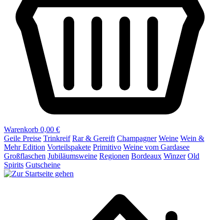
Warenkorb
0,00 €
Geile Preise
Trinkreif
Rar & Gereift
Champagner
Weine
Wein &
Mehr Edition
Vorteilspakete
Primitivo
Weine vom Gardasee
Großflaschen
Jubiläumsweine
Regionen
Bordeaux
Winzer
Old
Spirits
Gutscheine