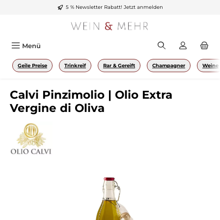
5 % Newsletter Rabatt!
Jetzt anmelden
Zum Hauptinhalt springen
Menü
Geile Preise
Trinkreif
Rar & Gereift
Champagner
Weine
Calvi Pinzimolio | Olio Extra
Vergine di Oliva
Bildergalerie überspringen