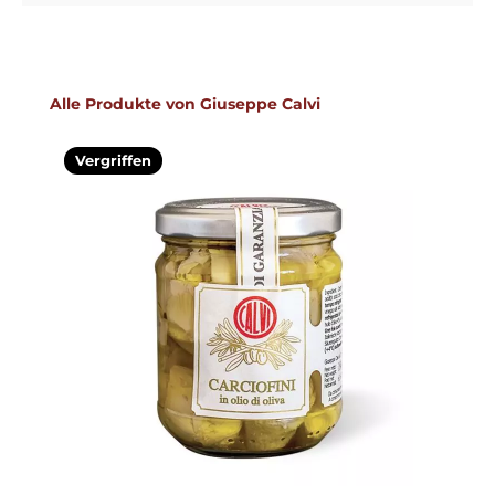
Produktgalerie überspringen
Alle Produkte von Giuseppe Calvi
Vergriffen