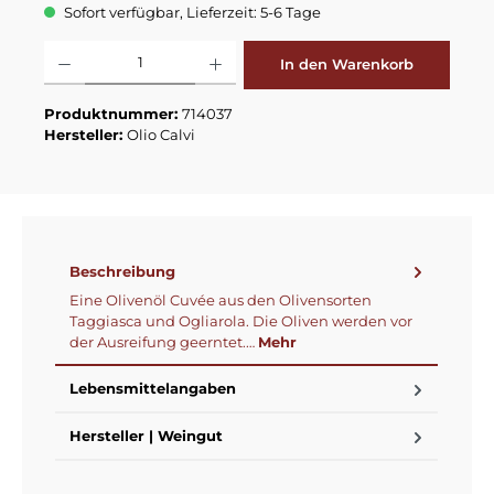
Sofort verfügbar, Lieferzeit: 5-6 Tage
Produkt Anzahl: Gib den gewünschten Wert ein oder benutze die Schaltflä
In den Warenkorb
Produktnummer:
714037
Hersteller:
Olio Calvi
Beschreibung
Eine Olivenöl Cuvée aus den Olivensorten
Taggiasca und Ogliarola. Die Oliven werden vor
der Ausreifung geerntet.…
Mehr
Lebensmittelangaben
Hersteller | Weingut