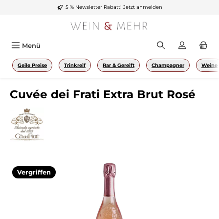
5 % Newsletter Rabatt!
Jetzt anmelden
Zum Hauptinhalt springen
Menü
Geile Preise
Trinkreif
Rar & Gereift
Champagner
Weine
Cuvée dei Frati Extra Brut Rosé
Bildergalerie überspringen
Vergriffen