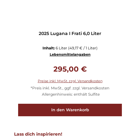
2025 Lugana I Frati 6,0 Liter
Inhalt:
6 Liter
(49,17 € / 1 Liter)
Lebensmittelangaben
Regulärer Preis:
295,00 €
Preise inkl. MwSt. zzgl. Versandkosten
*Preis inkl. MwSt., ggf. zzgl. Versandkosten
Allergenhinweis: enthält Sulfite
In den Warenkorb
Produktgalerie überspringen
Lass dich inspirieren!