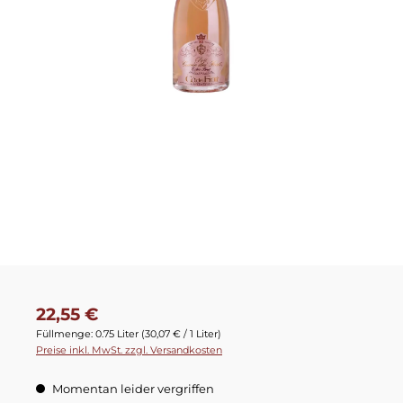
Regulärer Preis:
22,55 €
Füllmenge:
0.75 Liter
(30,07 € / 1 Liter)
Preise inkl. MwSt. zzgl. Versandkosten
Momentan leider vergriffen