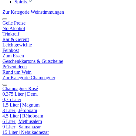
Spirits
Zur Kategorie Weinstimmungen
Geile Preise
No Alcohol
Trinkreif
Rar & Gereift
Leichtgewichte
Feinkost
Zum Essen
Geschenkkartons & Gutscheine
Präsentideen
Rund um Wein
Zur Kategorie Champagner
Champagner Rosé
0,375 Liter | Demi
0,75 Liter
1,5 Liter | Magnum
3 Liter | Jéroboam
4,5 Liter | Réhoboam
6 Liter | Methusalem
9 Liter | Salmanazar
15 Liter | Nebukadnezar