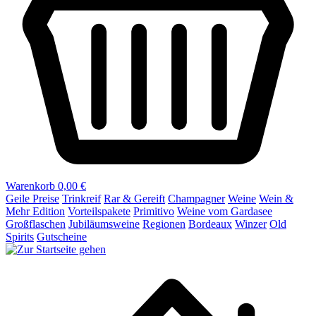
Warenkorb
0,00 €
Geile Preise
Trinkreif
Rar & Gereift
Champagner
Weine
Wein &
Mehr Edition
Vorteilspakete
Primitivo
Weine vom Gardasee
Großflaschen
Jubiläumsweine
Regionen
Bordeaux
Winzer
Old
Spirits
Gutscheine