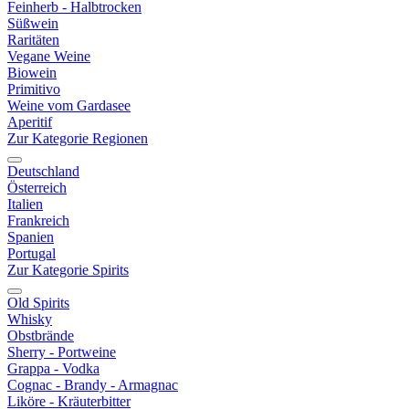
Feinherb - Halbtrocken
Süßwein
Raritäten
Vegane Weine
Biowein
Primitivo
Weine vom Gardasee
Aperitif
Zur Kategorie Regionen
Deutschland
Österreich
Italien
Frankreich
Spanien
Portugal
Zur Kategorie Spirits
Old Spirits
Whisky
Obstbrände
Sherry - Portweine
Grappa - Vodka
Cognac - Brandy - Armagnac
Liköre - Kräuterbitter