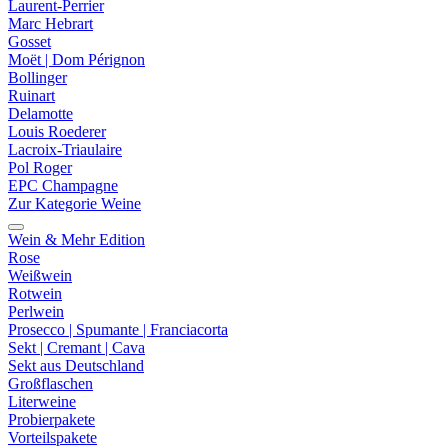
Laurent-Perrier
Marc Hebrart
Gosset
Moët | Dom Pérignon
Bollinger
Ruinart
Delamotte
Louis Roederer
Lacroix-Triaulaire
Pol Roger
EPC Champagne
Zur Kategorie Weine
Wein & Mehr Edition
Rose
Weißwein
Rotwein
Perlwein
Prosecco | Spumante | Franciacorta
Sekt | Cremant | Cava
Sekt aus Deutschland
Großflaschen
Literweine
Probierpakete
Vorteilspakete