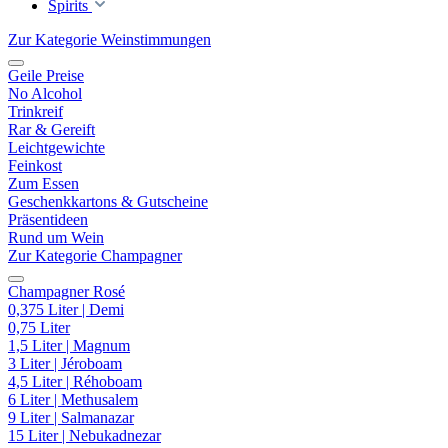
Spirits
Zur Kategorie Weinstimmungen
Geile Preise
No Alcohol
Trinkreif
Rar & Gereift
Leichtgewichte
Feinkost
Zum Essen
Geschenkkartons & Gutscheine
Präsentideen
Rund um Wein
Zur Kategorie Champagner
Champagner Rosé
0,375 Liter | Demi
0,75 Liter
1,5 Liter | Magnum
3 Liter | Jéroboam
4,5 Liter | Réhoboam
6 Liter | Methusalem
9 Liter | Salmanazar
15 Liter | Nebukadnezar