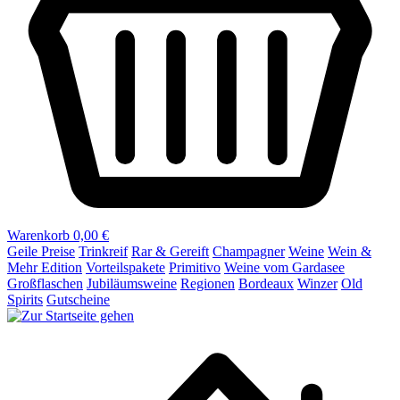
Warenkorb
0,00 €
Geile Preise
Trinkreif
Rar & Gereift
Champagner
Weine
Wein &
Mehr Edition
Vorteilspakete
Primitivo
Weine vom Gardasee
Großflaschen
Jubiläumsweine
Regionen
Bordeaux
Winzer
Old
Spirits
Gutscheine