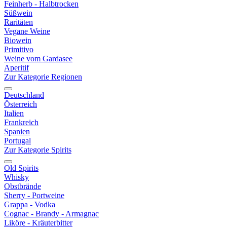
Feinherb - Halbtrocken
Süßwein
Raritäten
Vegane Weine
Biowein
Primitivo
Weine vom Gardasee
Aperitif
Zur Kategorie Regionen
Deutschland
Österreich
Italien
Frankreich
Spanien
Portugal
Zur Kategorie Spirits
Old Spirits
Whisky
Obstbrände
Sherry - Portweine
Grappa - Vodka
Cognac - Brandy - Armagnac
Liköre - Kräuterbitter