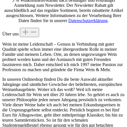
5 % Willkommens-Rabatt nach bestätigter und erstmaliger
Anmeldung zum Newsletter. Der Newsletter Rabatt gilt
ausschließlich auf das reguläre Sortiment, bereits rabattierte Artikel
ausgeschlossen. Weitere Informationen zu der Verarbeitung Ihrer
Daten finden Sie in unserer
Datenschutzerklärung
.
Über uns
Wein ist meine Leidenschaft – Genuss in Verbindung mit guter
Qualität spielte schon immer eine übergeordnete Rolle in meiner
Familie und meinem Leben. Orte, an denen ungezwungen Wein
probiert werden kann und der Austausch mit guten Freunden
faszinieren mich. Daher entschied ich mich 1997 meine Passion zur
Profession zu machen und gründete die Firma Wein & Mehr.
In unseren Onlineshop findest Du die beste Auswahl aktueller
Jahrgänge und sämtlicher Gewächse der beliebtesten, europäischen
Weinanbaugebiete. Woher ich das weiß? Weil ich meine
Leidenschaft für Wein seit über 20 Jahren lebe. So gehört es auch zu
unserer Philosophie jeden neuen Jahrgang persönlich zu verkosten.
Viele dieser Weine habe ich auch bei meinen Erkundungsreisen in
die Ursprungsgebiete selbst entdeckt. Preislich beginnt es bei fünf
Euro für Alltagsweine, geht über mittelpreisige Klassiker, bis hin zu
teuren Sammlerstücken. So ist für den schmalen
Studentengeldbeutel ebenso gesorgt wie für den gut betuchten