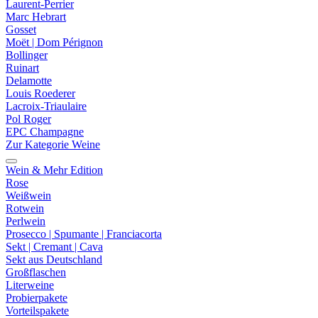
Laurent-Perrier
Marc Hebrart
Gosset
Moët | Dom Pérignon
Bollinger
Ruinart
Delamotte
Louis Roederer
Lacroix-Triaulaire
Pol Roger
EPC Champagne
Zur Kategorie Weine
Wein & Mehr Edition
Rose
Weißwein
Rotwein
Perlwein
Prosecco | Spumante | Franciacorta
Sekt | Cremant | Cava
Sekt aus Deutschland
Großflaschen
Literweine
Probierpakete
Vorteilspakete