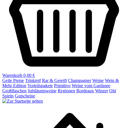
Warenkorb
0,00 €
Geile Preise
Trinkreif
Rar & Gereift
Champagner
Weine
Wein &
Mehr Edition
Vorteilspakete
Primitivo
Weine vom Gardasee
Großflaschen
Jubiläumsweine
Regionen
Bordeaux
Winzer
Old
Spirits
Gutscheine