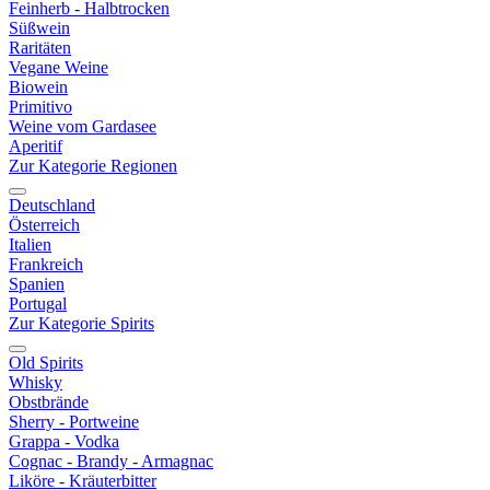
Feinherb - Halbtrocken
Süßwein
Raritäten
Vegane Weine
Biowein
Primitivo
Weine vom Gardasee
Aperitif
Zur Kategorie Regionen
Deutschland
Österreich
Italien
Frankreich
Spanien
Portugal
Zur Kategorie Spirits
Old Spirits
Whisky
Obstbrände
Sherry - Portweine
Grappa - Vodka
Cognac - Brandy - Armagnac
Liköre - Kräuterbitter