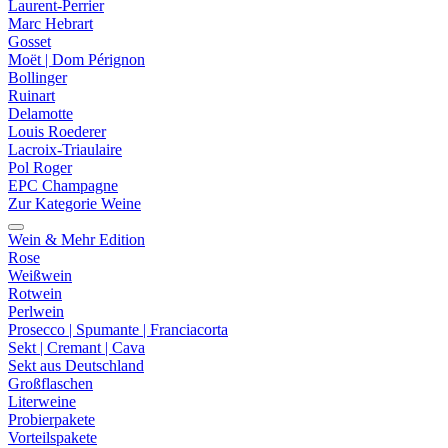
Laurent-Perrier
Marc Hebrart
Gosset
Moët | Dom Pérignon
Bollinger
Ruinart
Delamotte
Louis Roederer
Lacroix-Triaulaire
Pol Roger
EPC Champagne
Zur Kategorie Weine
Wein & Mehr Edition
Rose
Weißwein
Rotwein
Perlwein
Prosecco | Spumante | Franciacorta
Sekt | Cremant | Cava
Sekt aus Deutschland
Großflaschen
Literweine
Probierpakete
Vorteilspakete