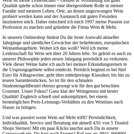
Wein ist meine Leidenschaft – Genuss in Verbindung mit guter
Qualität spielte schon immer eine übergeordnete Rolle in meiner
Familie und meinem Leben. Orte, an denen ungezwungen Wein
probiert werden kann und der Austausch mit guten Freunden
faszinieren mich. Daher entschied ich mich 1997 meine Passion zur
Profession zu machen und gründete die Firma Wein & Mehr.
In unseren Onlineshop findest Du die beste Auswahl aktueller
Jahrgänge und sämtlicher Gewächse der beliebtesten, europäischen
Weinanbaugebiete. Woher ich das weiß? Weil ich meine
Leidenschaft für Wein seit über 20 Jahren lebe. So gehört es auch zu
unserer Philosophie jeden neuen Jahrgang persönlich zu verkosten.
Viele dieser Weine habe ich auch bei meinen Erkundungsreisen in
die Ursprungsgebiete selbst entdeckt. Preislich beginnt es bei fünf
Euro für Alltagsweine, geht über mittelpreisige Klassiker, bis hin zu
teuren Sammlerstücken. So ist für den schmalen
Studentengeldbeutel ebenso gesorgt wie für den gut betuchten
Gourmet. Unser Fokus? Ganz klar der Weingenuss mit bester
Qualität! Zugleich schnell und unkompliziert, bei einem
bestmöglichen Preis-Leistungs-Verhältnis zu den Weinfans nach
Hause zu bringen.
Und was passiert wenn Wein auf Mehr trifft? Persönlichkeit,
Individualität, Service und Beratung mit aktuell 4,91 von 5 Trusted
Shops Sternen! Mit ein paar Klicks tauchst auch Du in unsere
Genusswelt ein. Du hast noch Fragen? Ruf uns an: 0941 466800!