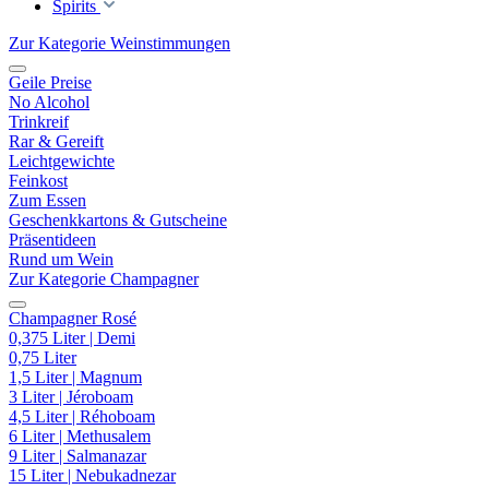
Spirits
Zur Kategorie Weinstimmungen
Geile Preise
No Alcohol
Trinkreif
Rar & Gereift
Leichtgewichte
Feinkost
Zum Essen
Geschenkkartons & Gutscheine
Präsentideen
Rund um Wein
Zur Kategorie Champagner
Champagner Rosé
0,375 Liter | Demi
0,75 Liter
1,5 Liter | Magnum
3 Liter | Jéroboam
4,5 Liter | Réhoboam
6 Liter | Methusalem
9 Liter | Salmanazar
15 Liter | Nebukadnezar