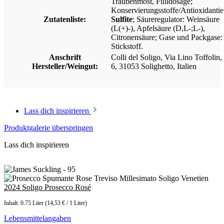
Traubenmost, Fülldosage;
Konservierungsstoffe/Antioxidantie
Zutatenliste:
Sulfite
; Säureregulator: Weinsäure
(L(+)-), Apfelsäure (D,L-;L-),
Citronensäure; Gase und Packgase:
Stickstoff.
Anschrift
Colli del Soligo, Via Lino Toffolin,
Hersteller/Weingut:
6, 31053 Solighetto, Italien
Lass dich inspirieren
Produktgalerie überspringen
Lass dich inspirieren
2024 Soligo Prosecco Rosé
Inhalt:
0.75 Liter
(14,53 € / 1 Liter)
Lebensmittelangaben