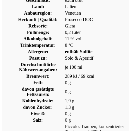
Geschmack:
extra brut
Land:
Italien
Anbauregion:
Venetien
Herkunft | Qualität:
Prosecco DOC
Rebsorte:
Glera
Füllmenge:
0,2 Liter
Alkoholgehalt:
11 % vol.
Trinktemperatur:
8 °C
Allergene:
enthält Sulfite
Passt zu:
Solo & Aperitif
Durchschnittliche
je 100 ml
Nährwertangaben:
Brennwert:
289 kJ / 69 kcal
Fett:
0 g
davon gesättigte
0 g
Fettsäuren:
Kohlenhydrate:
1,9 g
davon Zucker:
1,3 g
Eiweiß:
0 g
Salz:
0 g
Piccolo: Trauben, konzentrierter