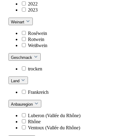
2022
2023
Weinart
Roséwein
Rotwein
Weißwein
Geschmack
trocken
Land
Frankreich
Anbauregion
Luberon (Vallée du Rhône)
Rhône
Ventoux (Vallée du Rhône)