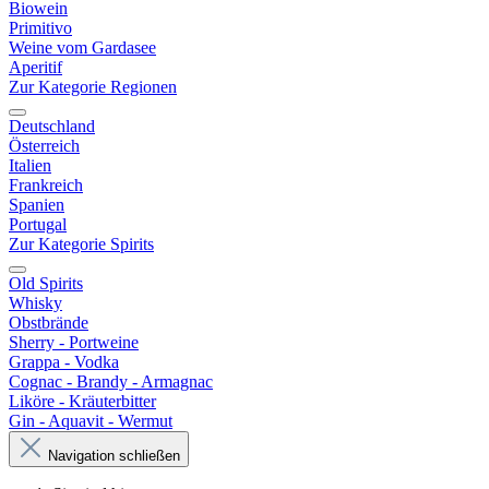
Biowein
Primitivo
Weine vom Gardasee
Aperitif
Zur Kategorie Regionen
Deutschland
Österreich
Italien
Frankreich
Spanien
Portugal
Zur Kategorie Spirits
Old Spirits
Whisky
Obstbrände
Sherry - Portweine
Grappa - Vodka
Cognac - Brandy - Armagnac
Liköre - Kräuterbitter
Gin - Aquavit - Wermut
Navigation schließen