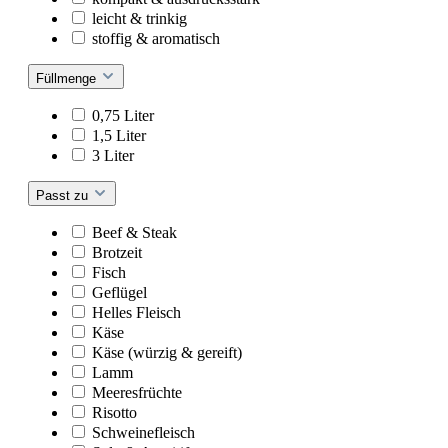
leicht & trinkig
stoffig & aromatisch
Füllmenge
0,75 Liter
1,5 Liter
3 Liter
Passt zu
Beef & Steak
Brotzeit
Fisch
Geflügel
Helles Fleisch
Käse
Käse (würzig & gereift)
Lamm
Meeresfrüchte
Risotto
Schweinefleisch