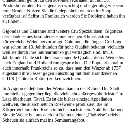
Châteauneuf gehört zu den absoluten Raritäten mit nur 5%
Produktionsanteil. Er ist genauso wuchtig und lagerfähig wie sein
roter Bruder. Nutzen Sie die Gelegenheit, wenn er im Shop
verfügbar ist! Selbst in Frankreich werden Sie Probleme haben ihn
zu finden.
Gigondas und Cairanne sind weitere Cru Spezialitäten. Gigondas,
dass dank seines besonderes sonnenreichen Klimas extrem
körperreiche Weine hervorbringt. Cairanne, die jüngste Cru Lage
war schon im 13. Jahrhundert für hohe Qualität bekannt, vielleicht
weil sie durch ihre Säurearmut so gut verträglich sind. Im 16.
Jahrhundert hatte sich die herausragende Qualität dieser Weine bis
nach England und Holland rumgesprochen. Die Popularität nahm
auch innerhalb Frankreichs so zu, dass man den Winzer ab 1737
zugestand ihre Fässer gegen Fälschung mit dem Brandzeichen
C.D.R ( Côte du Rhône) zu kennzeichnen.
In Avignon endet dann der Weinanbau an der Rhône. Der Stadt
unmittelbar gegenüber liegt die vielleicht außergewöhnlichste Cru
Lage überhaupt, Tavel. Es ist die bisher einzige Appellation
weltweit, die ausschließlich Roséweine produziert, die im
Körperreichtum den Roten in nichts nachstehen.
Natürlich können
Sie die Weine bei uns auch im Rahmen einer „Flußreise“ erleben.
Schauen sie einfach mal ins Seminarangebot.