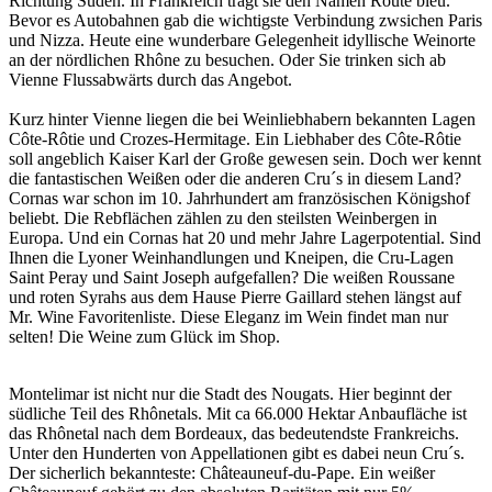
Richtung Süden. In Frankreich trägt sie den Namen Route bleu.
Bevor es Autobahnen gab die wichtigste Verbindung zwsichen Paris
und Nizza. Heute eine wunderbare Gelegenheit idyllische Weinorte
an der nördlichen Rhône zu besuchen. Oder Sie trinken sich ab
Vienne Flussabwärts durch das Angebot.
Kurz hinter Vienne liegen die bei Weinliebhabern bekannten Lagen
Côte-Rôtie und Crozes-Hermitage. Ein Liebhaber des Côte-Rôtie
soll angeblich Kaiser Karl der Große gewesen sein. Doch wer kennt
die fantastischen Weißen oder die anderen Cru´s in diesem Land?
Cornas war schon im 10. Jahrhundert am französischen Königshof
beliebt. Die Rebflächen zählen zu den steilsten Weinbergen in
Europa. Und ein Cornas hat 20 und mehr Jahre Lagerpotential.
Sind
Ihnen die Lyoner Weinhandlungen und Kneipen, die Cru-Lagen
Saint Peray und Saint Joseph aufgefallen? Die weißen Roussane
und roten Syrahs aus dem Hause Pierre Gaillard stehen längst auf
Mr. Wine Favoritenliste. Diese Eleganz im Wein findet man nur
selten! Die Weine zum Glück im Shop.
Montelimar ist nicht nur die Stadt des Nougats. Hier beginnt der
südliche Teil des Rhônetals. Mit ca 66.000 Hektar Anbaufläche ist
das Rhônetal nach dem Bordeaux, das bedeutendste Frankreichs.
Unter den Hunderten von Appellationen gibt es dabei neun Cru´s.
Der sicherlich bekannteste: Châteauneuf-du-Pape. Ein weißer