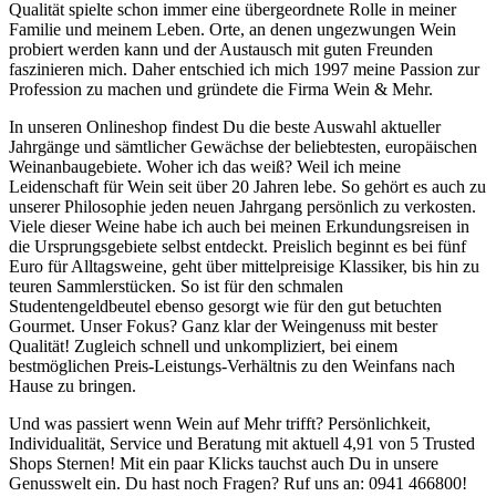
Qualität spielte schon immer eine übergeordnete Rolle in meiner
Familie und meinem Leben. Orte, an denen ungezwungen Wein
probiert werden kann und der Austausch mit guten Freunden
faszinieren mich. Daher entschied ich mich 1997 meine Passion zur
Profession zu machen und gründete die Firma Wein & Mehr.
In unseren Onlineshop findest Du die beste Auswahl aktueller
Jahrgänge und sämtlicher Gewächse der beliebtesten, europäischen
Weinanbaugebiete. Woher ich das weiß? Weil ich meine
Leidenschaft für Wein seit über 20 Jahren lebe. So gehört es auch zu
unserer Philosophie jeden neuen Jahrgang persönlich zu verkosten.
Viele dieser Weine habe ich auch bei meinen Erkundungsreisen in
die Ursprungsgebiete selbst entdeckt. Preislich beginnt es bei fünf
Euro für Alltagsweine, geht über mittelpreisige Klassiker, bis hin zu
teuren Sammlerstücken. So ist für den schmalen
Studentengeldbeutel ebenso gesorgt wie für den gut betuchten
Gourmet. Unser Fokus? Ganz klar der Weingenuss mit bester
Qualität! Zugleich schnell und unkompliziert, bei einem
bestmöglichen Preis-Leistungs-Verhältnis zu den Weinfans nach
Hause zu bringen.
Und was passiert wenn Wein auf Mehr trifft? Persönlichkeit,
Individualität, Service und Beratung mit aktuell 4,91 von 5 Trusted
Shops Sternen! Mit ein paar Klicks tauchst auch Du in unsere
Genusswelt ein. Du hast noch Fragen? Ruf uns an: 0941 466800!