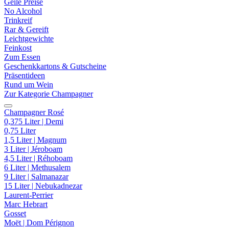
Geile Preise
No Alcohol
Trinkreif
Rar & Gereift
Leichtgewichte
Feinkost
Zum Essen
Geschenkkartons & Gutscheine
Präsentideen
Rund um Wein
Zur Kategorie Champagner
Champagner Rosé
0,375 Liter | Demi
0,75 Liter
1,5 Liter | Magnum
3 Liter | Jéroboam
4,5 Liter | Réhoboam
6 Liter | Methusalem
9 Liter | Salmanazar
15 Liter | Nebukadnezar
Laurent-Perrier
Marc Hebrart
Gosset
Moët | Dom Pérignon