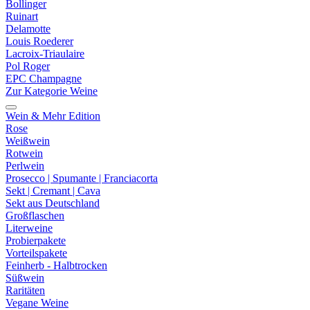
Bollinger
Ruinart
Delamotte
Louis Roederer
Lacroix-Triaulaire
Pol Roger
EPC Champagne
Zur Kategorie Weine
Wein & Mehr Edition
Rose
Weißwein
Rotwein
Perlwein
Prosecco | Spumante | Franciacorta
Sekt | Cremant | Cava
Sekt aus Deutschland
Großflaschen
Literweine
Probierpakete
Vorteilspakete
Feinherb - Halbtrocken
Süßwein
Raritäten
Vegane Weine