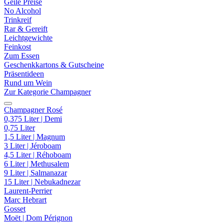
Geile Preise
No Alcohol
Trinkreif
Rar & Gereift
Leichtgewichte
Feinkost
Zum Essen
Geschenkkartons & Gutscheine
Präsentideen
Rund um Wein
Zur Kategorie Champagner
Champagner Rosé
0,375 Liter | Demi
0,75 Liter
1,5 Liter | Magnum
3 Liter | Jéroboam
4,5 Liter | Réhoboam
6 Liter | Methusalem
9 Liter | Salmanazar
15 Liter | Nebukadnezar
Laurent-Perrier
Marc Hebrart
Gosset
Moët | Dom Pérignon