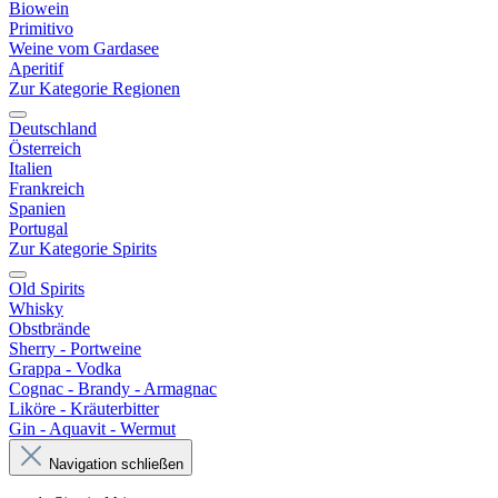
Biowein
Primitivo
Weine vom Gardasee
Aperitif
Zur Kategorie Regionen
Deutschland
Österreich
Italien
Frankreich
Spanien
Portugal
Zur Kategorie Spirits
Old Spirits
Whisky
Obstbrände
Sherry - Portweine
Grappa - Vodka
Cognac - Brandy - Armagnac
Liköre - Kräuterbitter
Gin - Aquavit - Wermut
Navigation schließen