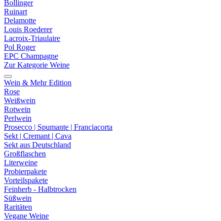
Bollinger
Ruinart
Delamotte
Louis Roederer
Lacroix-Triaulaire
Pol Roger
EPC Champagne
Zur Kategorie Weine
Wein & Mehr Edition
Rose
Weißwein
Rotwein
Perlwein
Prosecco | Spumante | Franciacorta
Sekt | Cremant | Cava
Sekt aus Deutschland
Großflaschen
Literweine
Probierpakete
Vorteilspakete
Feinherb - Halbtrocken
Süßwein
Raritäten
Vegane Weine