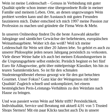
Wein ist meine Leidenschaft – Genuss in Verbindung mit guter
Qualität spielte schon immer eine übergeordnete Rolle in meiner
Familie und meinem Leben. Orte, an denen ungezwungen Wein
probiert werden kann und der Austausch mit guten Freunden
faszinieren mich. Daher entschied ich mich 1997 meine Passion zur
Profession zu machen und gründete die Firma Wein & Mehr.
In unseren Onlineshop findest Du die beste Auswahl aktueller
Jahrgänge und sämtlicher Gewächse der beliebtesten, europäischen
Weinanbaugebiete. Woher ich das weiß? Weil ich meine
Leidenschaft für Wein seit über 20 Jahren lebe. So gehört es auch zu
unserer Philosophie jeden neuen Jahrgang persönlich zu verkosten.
Viele dieser Weine habe ich auch bei meinen Erkundungsreisen in
die Ursprungsgebiete selbst entdeckt. Preislich beginnt es bei fünf
Euro für Alltagsweine, geht über mittelpreisige Klassiker, bis hin zu
teuren Sammlerstücken. So ist für den schmalen
Studentengeldbeutel ebenso gesorgt wie für den gut betuchten
Gourmet. Unser Fokus? Ganz klar der Weingenuss mit bester
Qualität! Zugleich schnell und unkompliziert, bei einem
bestmöglichen Preis-Leistungs-Verhältnis zu den Weinfans nach
Hause zu bringen.
Und was passiert wenn Wein auf Mehr trifft? Persönlichkeit,
Individualität, Service und Beratung mit aktuell 4,91 von 5 Trusted
Shops Sternen! Mit ein paar Klicks tauchst auch Du in unsere