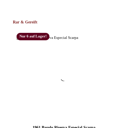
Produktgalerie überspringen
Rar & Gereift
Nur 6 auf Lager!
1961 Barolo Riserva Especial Scarpa