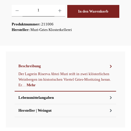
Produkt Anzahl: Gib den gewünschten Wert ein oder benutze die Schaltflächen um die A
In den Warenkorb
Produktnummer:
211006
Hersteller:
Muri-Gries Klosterkellerei
Beschreibung
Der Lagrein Riserva Abtei Muri reift in zwei klösterlichen
Weinbergen im historischen Viertel Gries-Moritzing heran.
Er…
Mehr
Lebensmittelangaben
Hersteller | Weingut