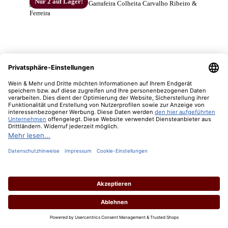
Nur 2 auf Lager!
1974 Vinho Tinto Garrafeira Colheita Carvalho
Ribeiro & Ferreira
Inhalt:
0.75 Liter
(116,00 € / 1 Liter)
Lebensmittelangaben
Regulärer Preis:
87,00 €