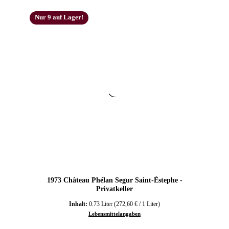
Nur 9 auf Lager!
1973 Château Phélan Segur Saint-Éstephe -
Privatkeller
Inhalt:
0.73 Liter
(272,60 € / 1 Liter)
Lebensmittelangaben
Regulärer Preis: