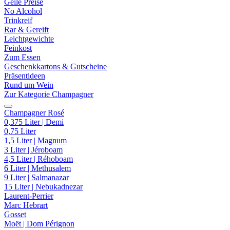
Geile Preise
No Alcohol
Trinkreif
Rar & Gereift
Leichtgewichte
Feinkost
Zum Essen
Geschenkkartons & Gutscheine
Präsentideen
Rund um Wein
Zur Kategorie Champagner
Champagner Rosé
0,375 Liter | Demi
0,75 Liter
1,5 Liter | Magnum
3 Liter | Jéroboam
4,5 Liter | Réhoboam
6 Liter | Methusalem
9 Liter | Salmanazar
15 Liter | Nebukadnezar
Laurent-Perrier
Marc Hebrart
Gosset
Moët | Dom Pérignon