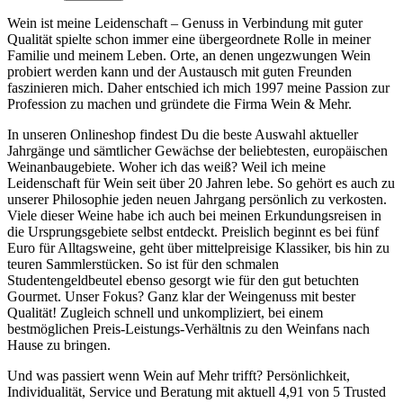
Wein ist meine Leidenschaft – Genuss in Verbindung mit guter
Qualität spielte schon immer eine übergeordnete Rolle in meiner
Familie und meinem Leben. Orte, an denen ungezwungen Wein
probiert werden kann und der Austausch mit guten Freunden
faszinieren mich. Daher entschied ich mich 1997 meine Passion zur
Profession zu machen und gründete die Firma Wein & Mehr.
In unseren Onlineshop findest Du die beste Auswahl aktueller
Jahrgänge und sämtlicher Gewächse der beliebtesten, europäischen
Weinanbaugebiete. Woher ich das weiß? Weil ich meine
Leidenschaft für Wein seit über 20 Jahren lebe. So gehört es auch zu
unserer Philosophie jeden neuen Jahrgang persönlich zu verkosten.
Viele dieser Weine habe ich auch bei meinen Erkundungsreisen in
die Ursprungsgebiete selbst entdeckt. Preislich beginnt es bei fünf
Euro für Alltagsweine, geht über mittelpreisige Klassiker, bis hin zu
teuren Sammlerstücken. So ist für den schmalen
Studentengeldbeutel ebenso gesorgt wie für den gut betuchten
Gourmet. Unser Fokus? Ganz klar der Weingenuss mit bester
Qualität! Zugleich schnell und unkompliziert, bei einem
bestmöglichen Preis-Leistungs-Verhältnis zu den Weinfans nach
Hause zu bringen.
Und was passiert wenn Wein auf Mehr trifft? Persönlichkeit,
Individualität, Service und Beratung mit aktuell 4,91 von 5 Trusted