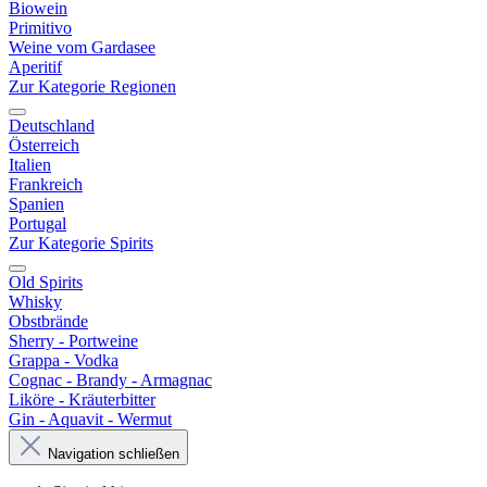
Biowein
Primitivo
Weine vom Gardasee
Aperitif
Zur Kategorie Regionen
Deutschland
Österreich
Italien
Frankreich
Spanien
Portugal
Zur Kategorie Spirits
Old Spirits
Whisky
Obstbrände
Sherry - Portweine
Grappa - Vodka
Cognac - Brandy - Armagnac
Liköre - Kräuterbitter
Gin - Aquavit - Wermut
Navigation schließen