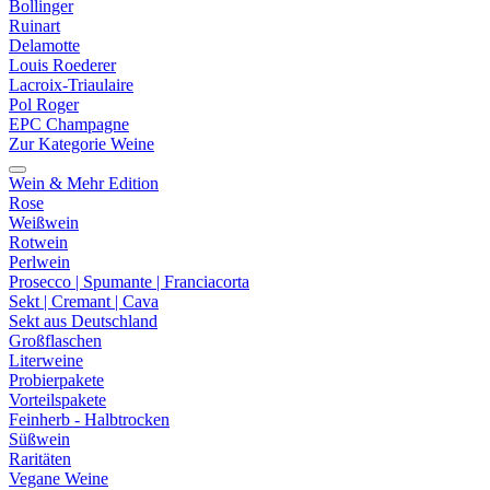
Bollinger
Ruinart
Delamotte
Louis Roederer
Lacroix-Triaulaire
Pol Roger
EPC Champagne
Zur Kategorie Weine
Wein & Mehr Edition
Rose
Weißwein
Rotwein
Perlwein
Prosecco | Spumante | Franciacorta
Sekt | Cremant | Cava
Sekt aus Deutschland
Großflaschen
Literweine
Probierpakete
Vorteilspakete
Feinherb - Halbtrocken
Süßwein
Raritäten
Vegane Weine