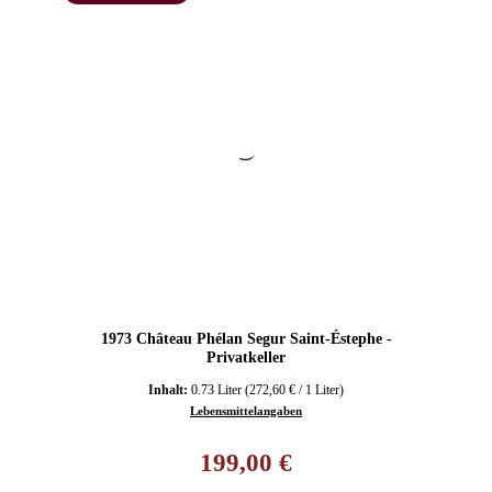
1973 Château Phélan Segur Saint-Éstephe -
Privatkeller
Inhalt:
0.73 Liter
(272,60 € / 1 Liter)
Lebensmittelangaben
Regulärer Preis:
199,00 €