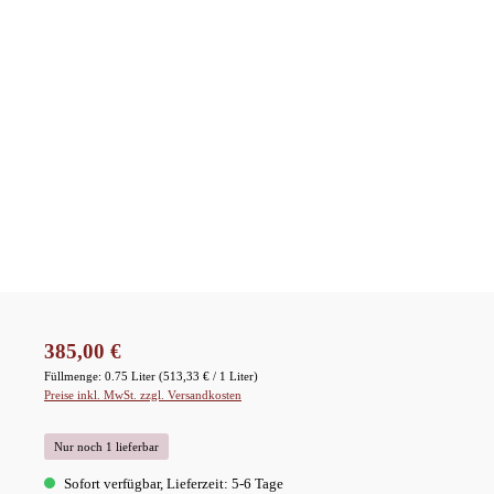
Regulärer Preis:
385,00 €
Füllmenge:
0.75 Liter
(513,33 € / 1 Liter)
Preise inkl. MwSt. zzgl. Versandkosten
Nur noch 1 lieferbar
Sofort verfügbar, Lieferzeit: 5-6 Tage