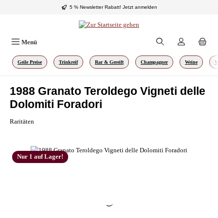
5 % Newsletter Rabatt!
Jetzt anmelden
Zum Hauptinhalt springen
Menü
Geile Preise
Trinkreif
Rar & Gereift
Champagner
Weine
W
1988 Granato Teroldego Vigneti delle
Dolomiti Foradori
Raritäten
Bildergalerie überspringen
Nur 1 auf Lager!