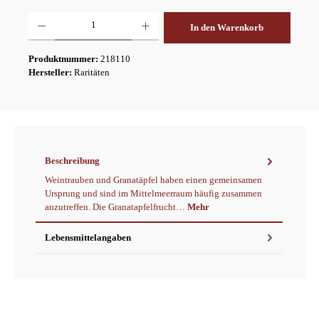
Produkt Anzahl: Gib den gewünschten Wert ein oder benutze die Schaltflächen um die A
In den Warenkorb
Produktnummer:
218110
Hersteller:
Raritäten
Beschreibung
Weintrauben und Granatäpfel haben einen gemeinsamen
Ursprung und sind im Mittelmeerraum häufig zusammen
anzutreffen. Die Granatapfelfrucht…
Mehr
Lebensmittelangaben