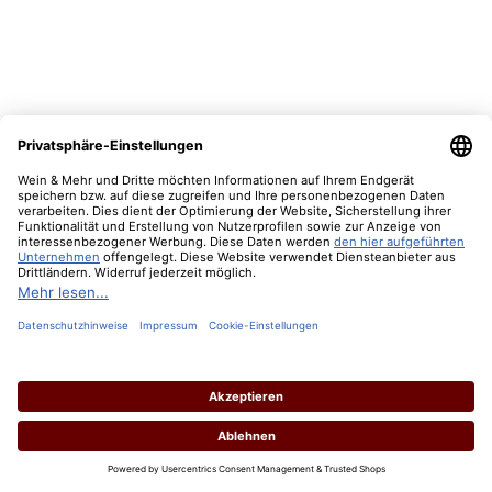
1974 Vinho Tinto Garrafeira Colheita Carvalho
Ribeiro & Ferreira
Inhalt:
0.75 Liter
(116,00 € / 1 Liter)
Lebensmittelangaben
Regulärer Preis:
87,00 €
Preise inkl. MwSt. zzgl. Versandkosten