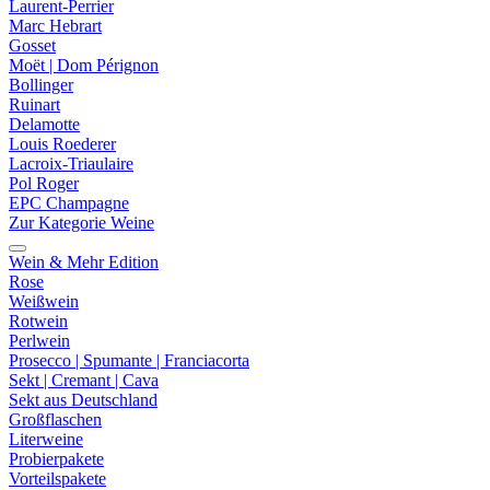
Laurent-Perrier
Marc Hebrart
Gosset
Moët | Dom Pérignon
Bollinger
Ruinart
Delamotte
Louis Roederer
Lacroix-Triaulaire
Pol Roger
EPC Champagne
Zur Kategorie Weine
Wein & Mehr Edition
Rose
Weißwein
Rotwein
Perlwein
Prosecco | Spumante | Franciacorta
Sekt | Cremant | Cava
Sekt aus Deutschland
Großflaschen
Literweine
Probierpakete
Vorteilspakete