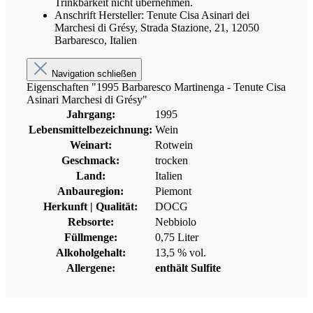
Trinkbarkeit nicht übernehmen.
Anschrift Hersteller:
Tenute Cisa Asinari dei
Marchesi di Grésy,
Strada Stazione, 21, 12050
Barbaresco, Italien
Navigation schließen
Eigenschaften "1995 Barbaresco Martinenga - Tenute Cisa
Asinari Marchesi di Grésy"
Jahrgang:
1995
Lebensmittelbezeichnung:
Wein
Weinart:
Rotwein
Geschmack:
trocken
Land:
Italien
Anbauregion:
Piemont
Herkunft | Qualität:
DOCG
Rebsorte:
Nebbiolo
Füllmenge:
0,75 Liter
Alkoholgehalt:
13,5 % vol.
Allergene:
enthält Sulfite