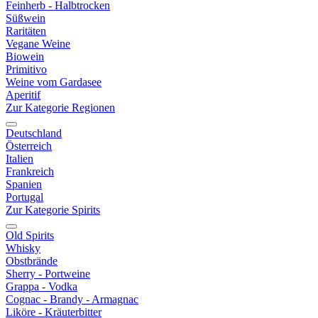
Feinherb - Halbtrocken
Süßwein
Raritäten
Vegane Weine
Biowein
Primitivo
Weine vom Gardasee
Aperitif
Zur Kategorie Regionen
Deutschland
Österreich
Italien
Frankreich
Spanien
Portugal
Zur Kategorie Spirits
Old Spirits
Whisky
Obstbrände
Sherry - Portweine
Grappa - Vodka
Cognac - Brandy - Armagnac
Liköre - Kräuterbitter