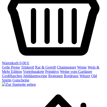
Warenkorb
0,00 €
Geile Preise
Trinkreif
Rar & Gereift
Champagner
Weine
Wein &
Mehr Edition
Vorteilspakete
Primitivo
Weine vom Gardasee
Großflaschen
Jubiläumsweine
Regionen
Bordeaux
Winzer
Old
Spirits
Gutscheine