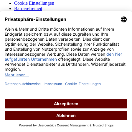
Cookie Einstellungen
Barrierefreiheit
Über uns
Wein & Mehr Events
Service
Newsletter
Kontakt
Wo Sie uns finden
Jobs
Gastronomie
Ankauf
FAQ
Service-Hotline
Telefonische Unterstützung und Beratung unter:
0941 - 466800
Mo.-Fr.: 09:00-18:00 Uhr
Vertrag widerrufen
Unsere Communities