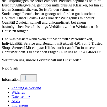
die Ursprungsgebiete selbst entdeckt. Preislich beginnt es bei fünf
Euro für Alltagsweine, geht über mittelpreisige Klassiker, bis hin zu
teuren Sammlerstücken. So ist für den schmalen
Studentengeldbeutel ebenso gesorgt wie für den gut betuchten
Gourmet. Unser Fokus? Ganz klar der Weingenuss mit bester
Qualität! Zugleich schnell und unkompliziert, bei einem
bestmöglichen Preis-Leistungs-Verhältnis zu den Weinfans nach
Hause zu bringen.
Und was passiert wenn Wein auf Mehr trifft? Persönlichkeit,
Individualität, Service und Beratung mit aktuell 4,91 von 5 Trusted
Shops Sternen! Mit ein paar Klicks tauchst auch Du in unsere
Genusswelt ein. Du hast noch Fragen? Ruf uns an: 0941 466800!
Wir freuen uns, unsere Leidenschaft mit Dir zu teilen.
Nico Stark
Information
Zahlung & Versand
Widerruf
Datenschutz
AGB
Impressum