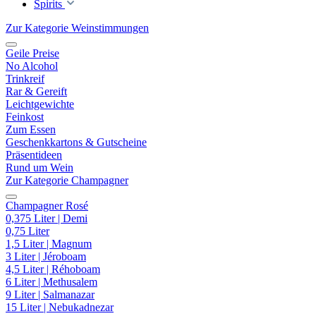
Spirits
Zur Kategorie Weinstimmungen
Geile Preise
No Alcohol
Trinkreif
Rar & Gereift
Leichtgewichte
Feinkost
Zum Essen
Geschenkkartons & Gutscheine
Präsentideen
Rund um Wein
Zur Kategorie Champagner
Champagner Rosé
0,375 Liter | Demi
0,75 Liter
1,5 Liter | Magnum
3 Liter | Jéroboam
4,5 Liter | Réhoboam
6 Liter | Methusalem
9 Liter | Salmanazar
15 Liter | Nebukadnezar