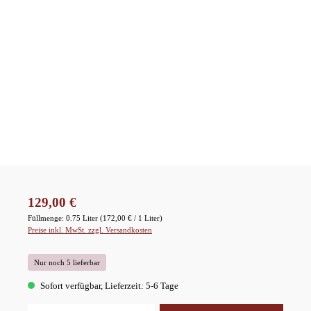
Regulärer Preis:
129,00 €
Füllmenge:
0.75 Liter
(172,00 € / 1 Liter)
Preise inkl. MwSt. zzgl. Versandkosten
Nur noch 5 lieferbar
Sofort verfügbar, Lieferzeit: 5-6 Tage
Produkt Anzahl: Gib den gewünschten Wert ein oder benutze die Schaltflächen um die A