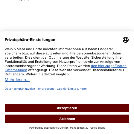
1974 Vinho Tinto Garrafeira Colheita Carvalho
Ribeiro & Ferreira
Inhalt:
0.75 Liter
(116,00 € / 1 Liter)
Lebensmittelangaben
Regulärer Preis:
87,00 €
Preise inkl. MwSt. zzgl. Versandkosten