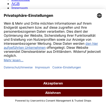
AGB
Impressum
Cookie Einstellungen
Barrierefreiheit
Über uns
Wein & Mehr Events
Service
Newsletter
Kontakt
Wo Sie uns finden
Jobs
Gastronomie
Ankauf
FAQ
Service-Hotline
Telefonische Unterstützung und Beratung unter:
0941 - 466800
Mo.-Fr.: 09:00-18:00 Uhr
Vertrag widerrufen