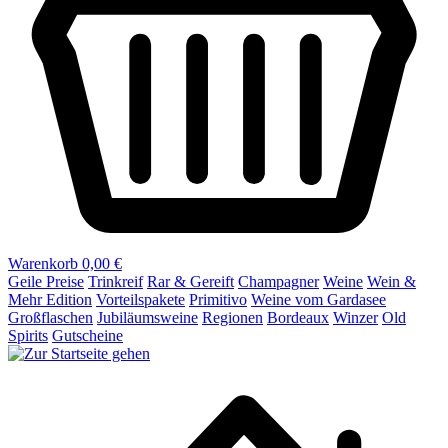
Warenkorb
0,00 €
Geile Preise
Trinkreif
Rar & Gereift
Champagner
Weine
Wein &
Mehr Edition
Vorteilspakete
Primitivo
Weine vom Gardasee
Großflaschen
Jubiläumsweine
Regionen
Bordeaux
Winzer
Old
Spirits
Gutscheine