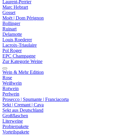
Laurent-Perrier
Marc Hebrart
Gosset
Moët | Dom Pérignon
Bollinger
Ruinart
Delamotte
Louis Roederer
Lacroix-Triaulaire
Pol Roger
EPC Champagne
Zur Kategorie Weine
Wein & Mehr Edition
Rose
Weißwein
Rotwein
Perlwein
Prosecco | Spumante | Franciacorta
Sekt | Cremant | Cava
Sekt aus Deutschland
Großflaschen
Literweine
Probierpakete
Vorteilspakete