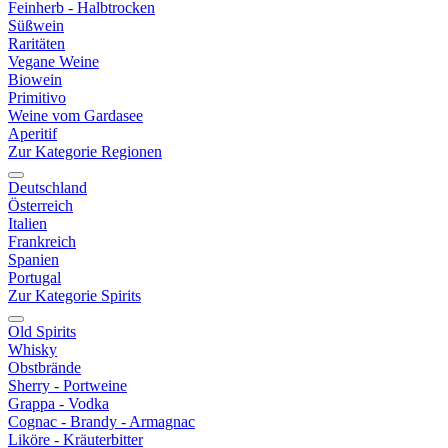
Feinherb - Halbtrocken
Süßwein
Raritäten
Vegane Weine
Biowein
Primitivo
Weine vom Gardasee
Aperitif
Zur Kategorie Regionen
Deutschland
Österreich
Italien
Frankreich
Spanien
Portugal
Zur Kategorie Spirits
Old Spirits
Whisky
Obstbrände
Sherry - Portweine
Grappa - Vodka
Cognac - Brandy - Armagnac
Liköre - Kräuterbitter