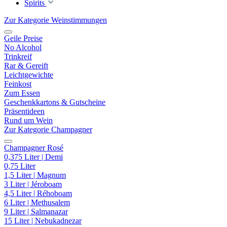
Spirits
Zur Kategorie Weinstimmungen
Geile Preise
No Alcohol
Trinkreif
Rar & Gereift
Leichtgewichte
Feinkost
Zum Essen
Geschenkkartons & Gutscheine
Präsentideen
Rund um Wein
Zur Kategorie Champagner
Champagner Rosé
0,375 Liter | Demi
0,75 Liter
1,5 Liter | Magnum
3 Liter | Jéroboam
4,5 Liter | Réhoboam
6 Liter | Methusalem
9 Liter | Salmanazar
15 Liter | Nebukadnezar