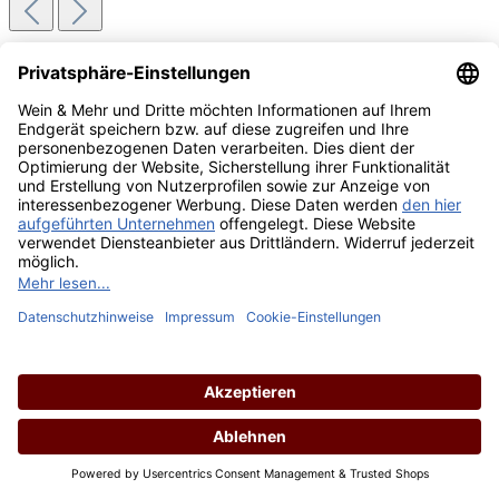
Wein & Mehr Newsletter Anmeldung
Der Newsletter für Wein-Begierige! Jetzt anmelden und
5 %
Newsletter Rabatt
erhalten
E-Mail*
Anmelden
Ich habe die
Datenschutzerklärung
*
zur Kenntnis genommen
*Mit dem Klick auf "Anmelden", willigen Sie ein Werbung zu
Produkten unseres Sortiments zu erhalten. Die Abmeldung vom
Newsletter ist selbstverständlich jederzeit möglich. Sie erhalten Ihren
5 % Willkommens-Rabatt nach bestätigter und erstmaliger
Anmeldung zum Newsletter. Der Newsletter Rabatt gilt
ausschließlich auf das reguläre Sortiment, bereits rabattierte Artikel
ausgeschlossen. Weitere Informationen zu der Verarbeitung Ihrer
Daten finden Sie in unserer
Datenschutzerklärung
.
Über uns