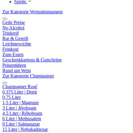
Spirits
Zur Kategorie Weinstimmungen
Geile Preise
No Alcohol
Trinkreif
Rar & Gereift
Leichtgewichte
Feinkost
Zum Essen
Geschenkkartons & Gutscheine
Präsentideen
Rund um Wein
Zur Kategorie Champagner
Champagner Rosé
0,375 Liter | Demi
0,75 Liter
1,5 Liter | Magnum
3 Liter | Jéroboam
4,5 Liter | Réhoboam
6 Liter | Methusalem
9 Liter | Salmanazar
15 Liter | Nebukadnezar