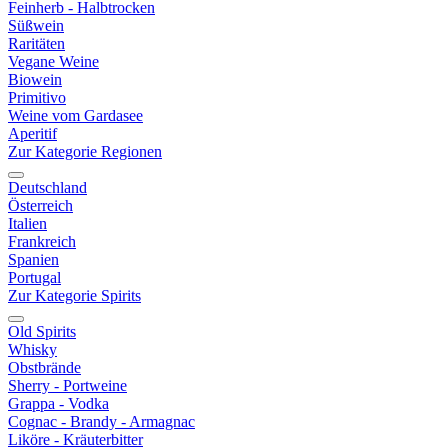
Feinherb - Halbtrocken
Süßwein
Raritäten
Vegane Weine
Biowein
Primitivo
Weine vom Gardasee
Aperitif
Zur Kategorie Regionen
Deutschland
Österreich
Italien
Frankreich
Spanien
Portugal
Zur Kategorie Spirits
Old Spirits
Whisky
Obstbrände
Sherry - Portweine
Grappa - Vodka
Cognac - Brandy - Armagnac
Liköre - Kräuterbitter