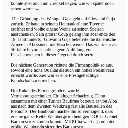
könnte aber auch am Urenkel liegen, wie wir später noch
sehen werden...
Die Gründung des Weingut Gaja geht auf Giovanni Gaja
zurück. Er hatte in seinem Heimatdorf eine Taverne
eröffnet und wollte eigene Weine zu seinen Speisen
ausschenken. Sein großer Coup gelang ihm aber ende des
19. Jahrhunderts. Giovanni Gaja belieferte die italienische
Armee in Abessinien mit Flaschenweine. Das war mehr als
50 Jahre bevor sich die eigene Abfüllung von
Flaschenweinen in dieser Gegend durch setzte.
Die nächste Generation richtete die Firmenpolitik so aus,
sowohl eine hohe Qualität als auch ein hohes Preisniveau
erreicht wurde. Ziel war es eine Prestigeträchtige
Kundschaft zu erreichen.
Der Enkel des Firmengründers wurde
Vermessungstechniker. Ein kluger Schachzug. Denn
zusammen mit einer Turiner Baufirma betreute er von Alba
aus nach dem Zweiten Weltkrieg fast alle Baustellen des
Piemonts. Der Bauboom machte ihn so vermögend, dass
er eine ganze Reihe Weinberge im heutigen DOCG-Gebiet
Barbaresco zukaufen konnte. Mit 81 ha war Gaja nun der
größte Weinbergbesitzer des Barbaresco.