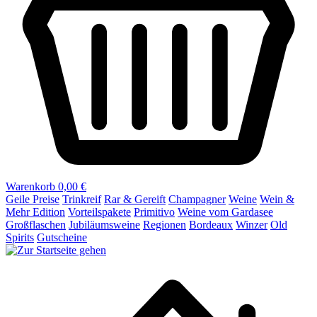
Warenkorb
0,00 €
Geile Preise
Trinkreif
Rar & Gereift
Champagner
Weine
Wein &
Mehr Edition
Vorteilspakete
Primitivo
Weine vom Gardasee
Großflaschen
Jubiläumsweine
Regionen
Bordeaux
Winzer
Old
Spirits
Gutscheine