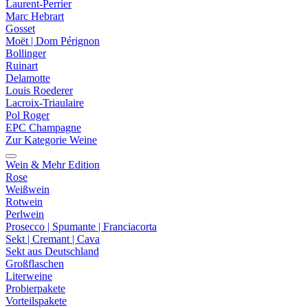
Laurent-Perrier
Marc Hebrart
Gosset
Moët | Dom Pérignon
Bollinger
Ruinart
Delamotte
Louis Roederer
Lacroix-Triaulaire
Pol Roger
EPC Champagne
Zur Kategorie Weine
Wein & Mehr Edition
Rose
Weißwein
Rotwein
Perlwein
Prosecco | Spumante | Franciacorta
Sekt | Cremant | Cava
Sekt aus Deutschland
Großflaschen
Literweine
Probierpakete
Vorteilspakete