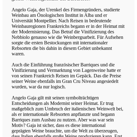
Angelo Gaja, der Urenkel des Firmengründers, studierte
Weinbau am Önologischen Institut in Alba und er
Universität Montpellier. Nach Reisen in bedeutende
Weinbauregionen Frankreichs begann er in der Heimat mit
der Modernisierung. Das Betraf die Vinifizierung des
Nebbiolo genauso wie die Weinbergsarbeit. Für Aufsehen
sorgte die ersten Bestockungen mit internationaler
Rebsorten die bis dahin in diesem Gebiet unbekannt
waren.
Auch die Einführung französischer Barriques und die
Vinifizierung und Vermarktung von Lagenweine hatte er
von seinen Frankreich Reisen im Gepäck. Das die Preise
seiner Weine ebenfalls im Gran Cru Niveau angesiedelt
wurden, war da nur logisch.
Angelo Gaja gilt mit seinen symbolträchtigen
Entscheidungen als Modernist seiner Heimat. Er trug
maßgeblich zum Umbruch der italienischen Weinwelt bei,
als er internationale Rebsorten anpflanzte und begann
Barriques zum Ausbau zu nutzen. Aber was war sein
Motiv?
Gaja ist sicher, dass es diese international
geprägten Weine brauchte, um die Welt zu überzeugen,
dass Italien ebenfalls große Weine produzieren kann. Erst