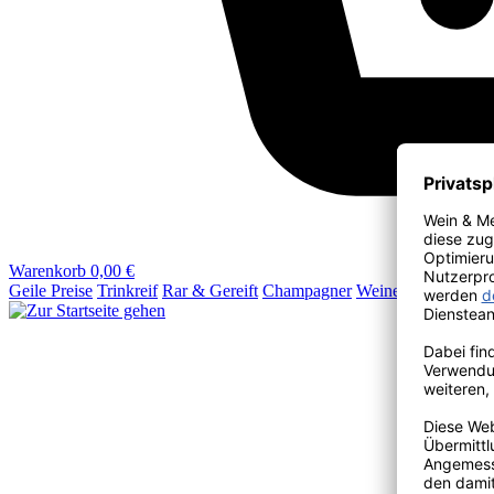
Warenkorb
0,00 €
Geile Preise
Trinkreif
Rar & Gereift
Champagner
Weine
Wein & Mehr