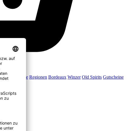
Jubiläumsweine
Regionen
Bordeaux
Winzer
Old Spirits
Gutscheine