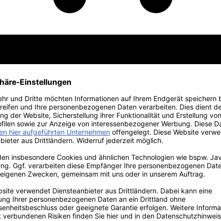
 Edition
Vorteilspakete
Primitivo
Weine vom Gardasee
Großflaschen