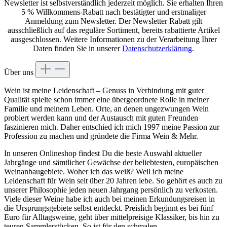
Newsletter ist selbstverständlich jederzeit möglich. Sie erhalten Ihren
5 % Willkommens-Rabatt nach bestätigter und erstmaliger
Anmeldung zum Newsletter. Der Newsletter Rabatt gilt
ausschließlich auf das reguläre Sortiment, bereits rabattierte Artikel
ausgeschlossen. Weitere Informationen zu der Verarbeitung Ihrer
Daten finden Sie in unserer
Datenschutzerklärung
.
Über uns
Wein ist meine Leidenschaft – Genuss in Verbindung mit guter
Qualität spielte schon immer eine übergeordnete Rolle in meiner
Familie und meinem Leben. Orte, an denen ungezwungen Wein
probiert werden kann und der Austausch mit guten Freunden
faszinieren mich. Daher entschied ich mich 1997 meine Passion zur
Profession zu machen und gründete die Firma Wein & Mehr.
In unseren Onlineshop findest Du die beste Auswahl aktueller
Jahrgänge und sämtlicher Gewächse der beliebtesten, europäischen
Weinanbaugebiete. Woher ich das weiß? Weil ich meine
Leidenschaft für Wein seit über 20 Jahren lebe. So gehört es auch zu
unserer Philosophie jeden neuen Jahrgang persönlich zu verkosten.
Viele dieser Weine habe ich auch bei meinen Erkundungsreisen in
die Ursprungsgebiete selbst entdeckt. Preislich beginnt es bei fünf
Euro für Alltagsweine, geht über mittelpreisige Klassiker, bis hin zu
teuren Sammlerstücken. So ist für den schmalen