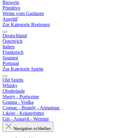
Biowein
Primitivo
Weine vom Gardasee
Aperitif
Zur Kategorie Regionen
Deutschland
Österreich
Italien
Frankreich
Spanien
Portugal
Zur Kategorie Spirits
Old Spirits
Whisky
Obstbrände
Sherry - Portweine
Grappa - Vodka
Cognac - Brandy - Armagnac
Liköre - Kräuterbitter
Gin - Aquavit - Wermut
Navigation schließen