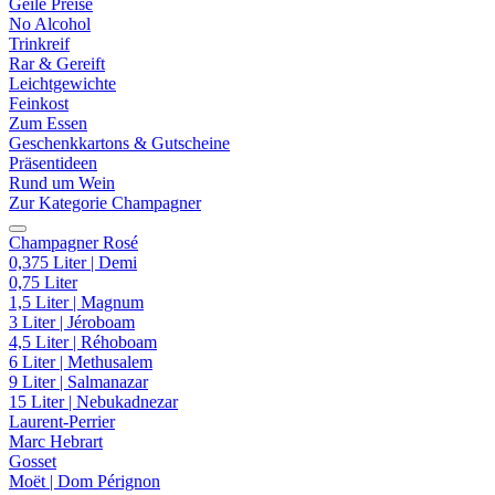
Geile Preise
No Alcohol
Trinkreif
Rar & Gereift
Leichtgewichte
Feinkost
Zum Essen
Geschenkkartons & Gutscheine
Präsentideen
Rund um Wein
Zur Kategorie Champagner
Champagner Rosé
0,375 Liter | Demi
0,75 Liter
1,5 Liter | Magnum
3 Liter | Jéroboam
4,5 Liter | Réhoboam
6 Liter | Methusalem
9 Liter | Salmanazar
15 Liter | Nebukadnezar
Laurent-Perrier
Marc Hebrart
Gosset
Moët | Dom Pérignon