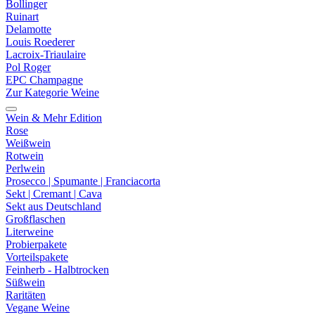
Bollinger
Ruinart
Delamotte
Louis Roederer
Lacroix-Triaulaire
Pol Roger
EPC Champagne
Zur Kategorie Weine
Wein & Mehr Edition
Rose
Weißwein
Rotwein
Perlwein
Prosecco | Spumante | Franciacorta
Sekt | Cremant | Cava
Sekt aus Deutschland
Großflaschen
Literweine
Probierpakete
Vorteilspakete
Feinherb - Halbtrocken
Süßwein
Raritäten
Vegane Weine