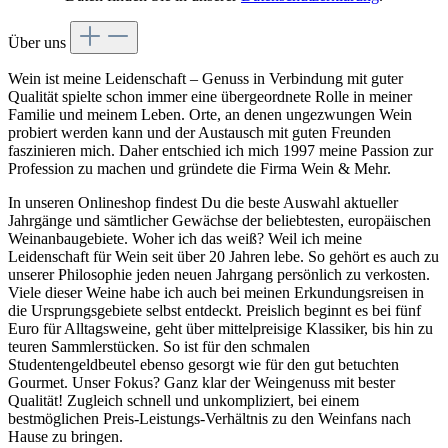
Über uns
Wein ist meine Leidenschaft – Genuss in Verbindung mit guter
Qualität spielte schon immer eine übergeordnete Rolle in meiner
Familie und meinem Leben. Orte, an denen ungezwungen Wein
probiert werden kann und der Austausch mit guten Freunden
faszinieren mich. Daher entschied ich mich 1997 meine Passion zur
Profession zu machen und gründete die Firma Wein & Mehr.
In unseren Onlineshop findest Du die beste Auswahl aktueller
Jahrgänge und sämtlicher Gewächse der beliebtesten, europäischen
Weinanbaugebiete. Woher ich das weiß? Weil ich meine
Leidenschaft für Wein seit über 20 Jahren lebe. So gehört es auch zu
unserer Philosophie jeden neuen Jahrgang persönlich zu verkosten.
Viele dieser Weine habe ich auch bei meinen Erkundungsreisen in
die Ursprungsgebiete selbst entdeckt. Preislich beginnt es bei fünf
Euro für Alltagsweine, geht über mittelpreisige Klassiker, bis hin zu
teuren Sammlerstücken. So ist für den schmalen
Studentengeldbeutel ebenso gesorgt wie für den gut betuchten
Gourmet. Unser Fokus? Ganz klar der Weingenuss mit bester
Qualität! Zugleich schnell und unkompliziert, bei einem
bestmöglichen Preis-Leistungs-Verhältnis zu den Weinfans nach
Hause zu bringen.