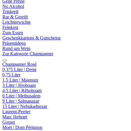
Geile Preise
No Alcohol
Trinkreif
Rar & Gereift
Leichtgewichte
Feinkost
Zum Essen
Geschenkkartons & Gutscheine
Präsentideen
Rund um Wein
Zur Kategorie Champagner
Champagner Rosé
0,375 Liter | Demi
0,75 Liter
1,5 Liter | Magnum
3 Liter | Jéroboam
4,5 Liter | Réhoboam
6 Liter | Methusalem
9 Liter | Salmanazar
15 Liter | Nebukadnezar
Laurent-Perrier
Marc Hebrart
Gosset
Moët | Dom Pérignon