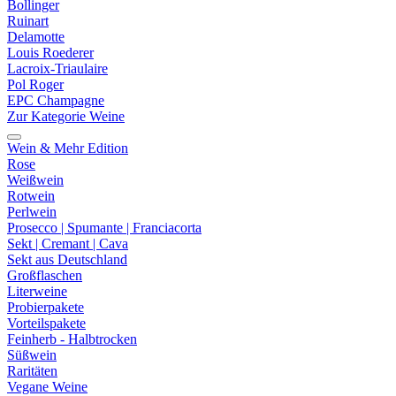
Bollinger
Ruinart
Delamotte
Louis Roederer
Lacroix-Triaulaire
Pol Roger
EPC Champagne
Zur Kategorie Weine
Wein & Mehr Edition
Rose
Weißwein
Rotwein
Perlwein
Prosecco | Spumante | Franciacorta
Sekt | Cremant | Cava
Sekt aus Deutschland
Großflaschen
Literweine
Probierpakete
Vorteilspakete
Feinherb - Halbtrocken
Süßwein
Raritäten
Vegane Weine