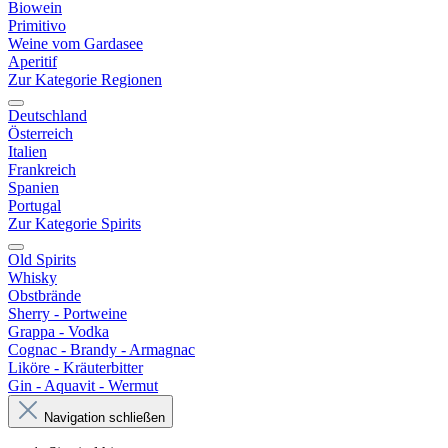
Biowein
Primitivo
Weine vom Gardasee
Aperitif
Zur Kategorie Regionen
Deutschland
Österreich
Italien
Frankreich
Spanien
Portugal
Zur Kategorie Spirits
Old Spirits
Whisky
Obstbrände
Sherry - Portweine
Grappa - Vodka
Cognac - Brandy - Armagnac
Liköre - Kräuterbitter
Gin - Aquavit - Wermut
Navigation schließen