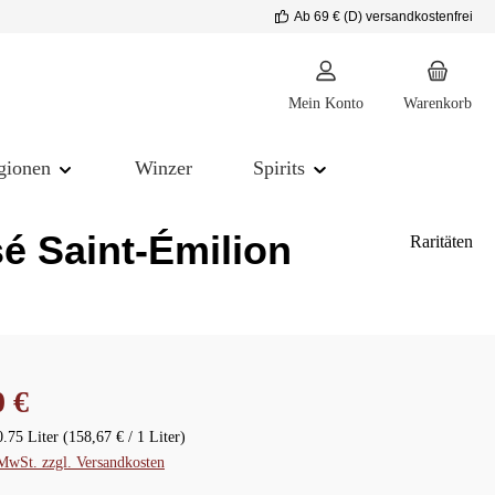
Ab 69 € (D) versandkostenfrei
Mein Konto
Warenkorb
gionen
Winzer
Spirits
é Saint-Émilion
Raritäten
reis:
0 €
0.75 Liter
(158,67 € / 1 Liter)
 MwSt. zzgl. Versandkosten