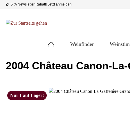
5 % Newsletter Rabatt!
Jetzt anmelden
 Hauptinhalt springen
Zur Suche springen
Zur Hauptnavigation springen
Weinfinder
Weinsti
2004 Château Canon-La-G
Bildergalerie überspringen
Nur 1 auf Lager!