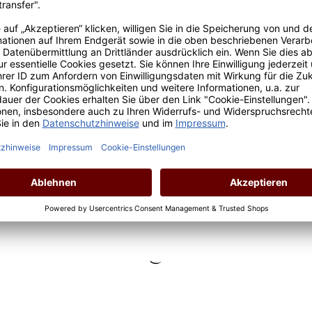
Inhalt:
0.75 Liter
(37,33 € / 1 Liter)
Lebensmittelangaben
Regulärer Preis:
28,00 €
Preise inkl. MwSt. zzgl. Versandkosten
*Preis inkl. MwSt., ggf. zzgl. Versandkosten
Allergenhinweis: enthält Sulfite
In den Warenkorb