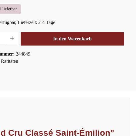
 lieferbar
rfügbar, Lieferzeit: 2-4 Tage
hl: Gib den gewünschten Wert ein oder benutze die Schaltflächen um die Anza
In den Warenkorb
ummer:
244849
:
Raritäten
d Cru Classé Saint-Émilion"