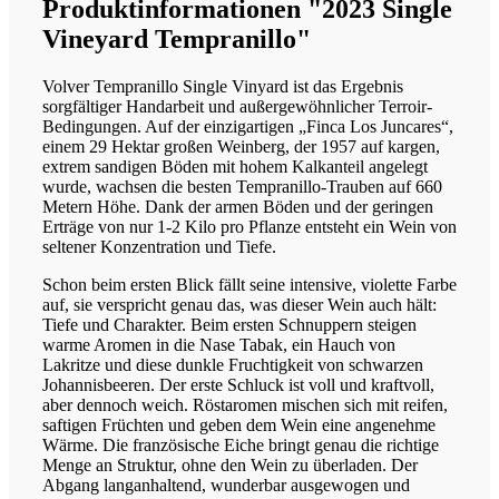
Produktinformationen "2023 Single
Vineyard Tempranillo"
Volver Tempranillo Single Vinyard ist das Ergebnis
sorgfältiger Handarbeit und außergewöhnlicher Terroir-
Bedingungen. Auf der einzigartigen „Finca Los Juncares“,
einem 29 Hektar großen Weinberg, der 1957 auf kargen,
extrem sandigen Böden mit hohem Kalkanteil angelegt
wurde, wachsen die besten Tempranillo-Trauben auf 660
Metern Höhe. Dank der armen Böden und der geringen
Erträge von nur 1-2 Kilo pro Pflanze entsteht ein Wein von
seltener Konzentration und Tiefe.
Schon beim ersten Blick fällt seine intensive, violette Farbe
auf, sie verspricht genau das, was dieser Wein auch hält:
Tiefe und Charakter. Beim ersten Schnuppern steigen
warme Aromen in die Nase Tabak, ein Hauch von
Lakritze und diese dunkle Fruchtigkeit von schwarzen
Johannisbeeren. Der erste Schluck ist voll und kraftvoll,
aber dennoch weich. Röstaromen mischen sich mit reifen,
saftigen Früchten und geben dem Wein eine angenehme
Wärme. Die französische Eiche bringt genau die richtige
Menge an Struktur, ohne den Wein zu überladen. Der
Abgang langanhaltend, wunderbar ausgewogen und