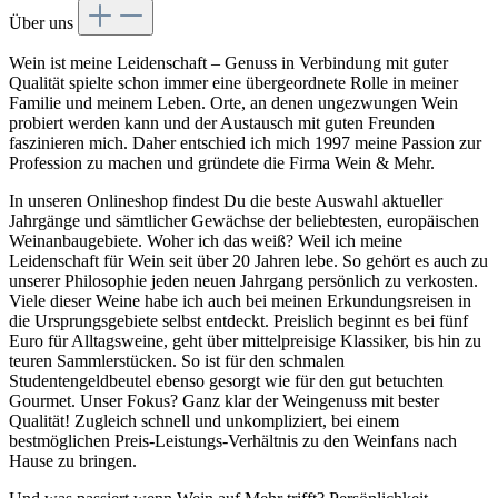
Über uns
Wein ist meine Leidenschaft – Genuss in Verbindung mit guter
Qualität spielte schon immer eine übergeordnete Rolle in meiner
Familie und meinem Leben. Orte, an denen ungezwungen Wein
probiert werden kann und der Austausch mit guten Freunden
faszinieren mich. Daher entschied ich mich 1997 meine Passion zur
Profession zu machen und gründete die Firma Wein & Mehr.
In unseren Onlineshop findest Du die beste Auswahl aktueller
Jahrgänge und sämtlicher Gewächse der beliebtesten, europäischen
Weinanbaugebiete. Woher ich das weiß? Weil ich meine
Leidenschaft für Wein seit über 20 Jahren lebe. So gehört es auch zu
unserer Philosophie jeden neuen Jahrgang persönlich zu verkosten.
Viele dieser Weine habe ich auch bei meinen Erkundungsreisen in
die Ursprungsgebiete selbst entdeckt. Preislich beginnt es bei fünf
Euro für Alltagsweine, geht über mittelpreisige Klassiker, bis hin zu
teuren Sammlerstücken. So ist für den schmalen
Studentengeldbeutel ebenso gesorgt wie für den gut betuchten
Gourmet. Unser Fokus? Ganz klar der Weingenuss mit bester
Qualität! Zugleich schnell und unkompliziert, bei einem
bestmöglichen Preis-Leistungs-Verhältnis zu den Weinfans nach
Hause zu bringen.