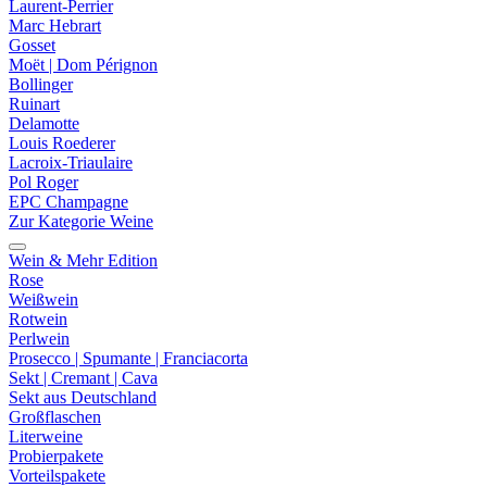
Laurent-Perrier
Marc Hebrart
Gosset
Moët | Dom Pérignon
Bollinger
Ruinart
Delamotte
Louis Roederer
Lacroix-Triaulaire
Pol Roger
EPC Champagne
Zur Kategorie Weine
Wein & Mehr Edition
Rose
Weißwein
Rotwein
Perlwein
Prosecco | Spumante | Franciacorta
Sekt | Cremant | Cava
Sekt aus Deutschland
Großflaschen
Literweine
Probierpakete
Vorteilspakete