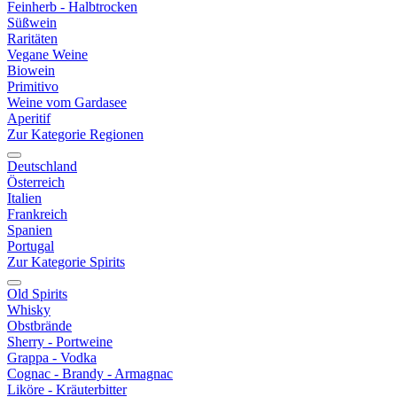
Feinherb - Halbtrocken
Süßwein
Raritäten
Vegane Weine
Biowein
Primitivo
Weine vom Gardasee
Aperitif
Zur Kategorie Regionen
Deutschland
Österreich
Italien
Frankreich
Spanien
Portugal
Zur Kategorie Spirits
Old Spirits
Whisky
Obstbrände
Sherry - Portweine
Grappa - Vodka
Cognac - Brandy - Armagnac
Liköre - Kräuterbitter