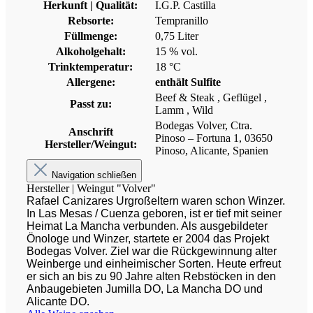
Herkunft | Qualität:
I.G.P. Castilla
Rebsorte:
Tempranillo
Füllmenge:
0,75 Liter
Alkoholgehalt:
15 % vol.
Trinktemperatur:
18 °C
Allergene:
enthält Sulfite
Beef & Steak
, Geflügel
,
Passt zu:
Lamm
, Wild
Bodegas Volver, Ctra.
Anschrift
Pinoso – Fortuna 1, 03650
Hersteller/Weingut:
Pinoso, Alicante, Spanien
Navigation schließen
Hersteller | Weingut "Volver"
Rafael Canizares Urgroßeltern waren schon Winzer.
In Las Mesas / Cuenza geboren, ist er tief mit seiner
Heimat La Mancha verbunden. Als ausgebildeter
Önologe und Winzer, startete er 2004 das Projekt
Bodegas Volver. Ziel war die Rückgewinnung alter
Weinberge und einheimischer Sorten. Heute erfreut
er sich an bis zu 90 Jahre alten Rebstöcken in den
Anbaugebieten Jumilla DO, La Mancha DO und
Alicante DO.