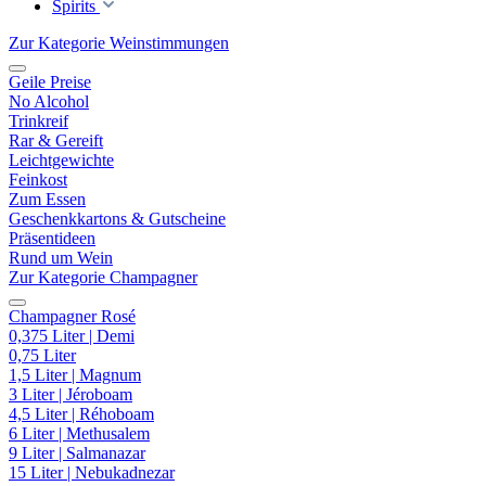
Spirits
Zur Kategorie Weinstimmungen
Geile Preise
No Alcohol
Trinkreif
Rar & Gereift
Leichtgewichte
Feinkost
Zum Essen
Geschenkkartons & Gutscheine
Präsentideen
Rund um Wein
Zur Kategorie Champagner
Champagner Rosé
0,375 Liter | Demi
0,75 Liter
1,5 Liter | Magnum
3 Liter | Jéroboam
4,5 Liter | Réhoboam
6 Liter | Methusalem
9 Liter | Salmanazar
15 Liter | Nebukadnezar