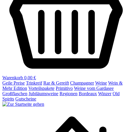
Warenkorb
0,00 €
Geile Preise
Trinkreif
Rar & Gereift
Champagner
Weine
Wein &
Mehr Edition
Vorteilspakete
Primitivo
Weine vom Gardasee
Großflaschen
Jubiläumsweine
Regionen
Bordeaux
Winzer
Old
Spirits
Gutscheine