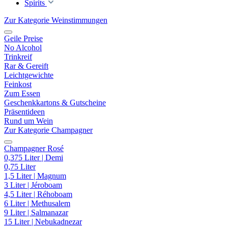
Spirits
Zur Kategorie Weinstimmungen
Geile Preise
No Alcohol
Trinkreif
Rar & Gereift
Leichtgewichte
Feinkost
Zum Essen
Geschenkkartons & Gutscheine
Präsentideen
Rund um Wein
Zur Kategorie Champagner
Champagner Rosé
0,375 Liter | Demi
0,75 Liter
1,5 Liter | Magnum
3 Liter | Jéroboam
4,5 Liter | Réhoboam
6 Liter | Methusalem
9 Liter | Salmanazar
15 Liter | Nebukadnezar