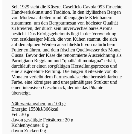
Seit 1929 steht die Käserei Caseificio Cavola 993 für echte
Handwerkskunst und Tradition. In den idyllischen Bergen
von Modena arbeiten rund 50 engagierte Kleinbauern
zusammen, um den Bergparmesan von höchster Qualität
zu kreieren, der durch sein unverwechselbares Aroma
besticht. Das Erfolgsgeheimnis liegt in der Verwendung
von erstklassiger Milch, die von Kühen stammt, die sich
auf den alpinen Weiden ausschließlich von natürlichem
Futter ernähren, und dem frischen Quellwasser des Monte
Cusna. Bevor der Käse die renommierte Auszeichnung als
Parmigiano Reggiano und "qualità di montagna" erhält,
durchläuft er einen sorgfältigen Herstellungsprozess und
eine ausgedehnte Reifung. Die langen Reifezeite von 48
Monaten verleiht dem Parmesankäse eine bernsteinfarbene
Farbe, eine körnigere und unregelmäßigere Struktur und
einen intensiven Geschmack, der nie das Pikante
übersteigt.
Nährwertangaben pro 100 g:
Energie: 1550kJ/366kcal
Fett: 30 g
davon gesättigte Fettsäuren: 20 g
Kohlenhydrate: 0 g
davon Zucker: 0 g