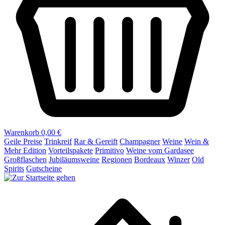
Warenkorb
0,00 €
Geile Preise
Trinkreif
Rar & Gereift
Champagner
Weine
Wein &
Mehr Edition
Vorteilspakete
Primitivo
Weine vom Gardasee
Großflaschen
Jubiläumsweine
Regionen
Bordeaux
Winzer
Old
Spirits
Gutscheine