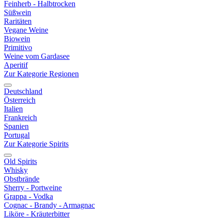
Feinherb - Halbtrocken
Süßwein
Raritäten
Vegane Weine
Biowein
Primitivo
Weine vom Gardasee
Aperitif
Zur Kategorie Regionen
Deutschland
Österreich
Italien
Frankreich
Spanien
Portugal
Zur Kategorie Spirits
Old Spirits
Whisky
Obstbrände
Sherry - Portweine
Grappa - Vodka
Cognac - Brandy - Armagnac
Liköre - Kräuterbitter