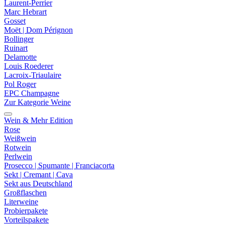
Laurent-Perrier
Marc Hebrart
Gosset
Moët | Dom Pérignon
Bollinger
Ruinart
Delamotte
Louis Roederer
Lacroix-Triaulaire
Pol Roger
EPC Champagne
Zur Kategorie Weine
Wein & Mehr Edition
Rose
Weißwein
Rotwein
Perlwein
Prosecco | Spumante | Franciacorta
Sekt | Cremant | Cava
Sekt aus Deutschland
Großflaschen
Literweine
Probierpakete
Vorteilspakete