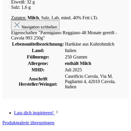
Eiweiß: 32 g
Salz: 1,6 g
Zutaten:
Milch
, Salz, Lab, mind. 40% Fett i.Tr.
Navigation schließen
Eigenschaften "Parmigiano Reggiano 48 Monate gereift -
Cavola 993 250g"
Lebensmittelbezeichnung:
Hartkäse aus Kuhrohmilch
Land:
Italien
Füllmenge:
250 Gramm
Allergene:
enthält Milch
MHD:
Juli 2025
Caseificio Cavola, Via M.
Anschrift
Pagliarini 4, 42010 Cavola,
Hersteller/Weingut:
Italien
Lass dich inspirieren!
Produktgalerie überspringen