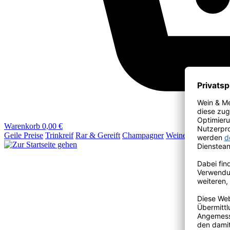
Warenkorb
0,00 €
Geile Preise
Trinkreif
Rar & Gereift
Champagner
Weine
Wein & Mehr