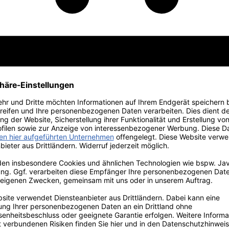
 Edition
Vorteilspakete
Primitivo
Weine vom Gardasee
Großflaschen