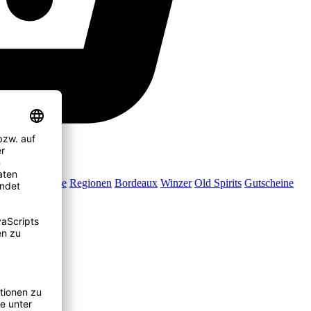
Jubiläumsweine
Regionen
Bordeaux
Winzer
Old Spirits
Gutscheine