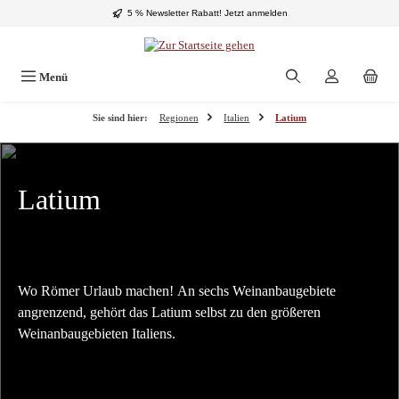
5 % Newsletter Rabatt!
Jetzt anmelden
Zum Hauptinhalt springen
Menü
Sie sind hier:
Regionen
Italien
Latium
Latium
Wo Römer Urlaub machen! An sechs Weinanbaugebiete
angrenzend, gehört das Latium selbst zu den größeren
Weinanbaugebieten Italiens.