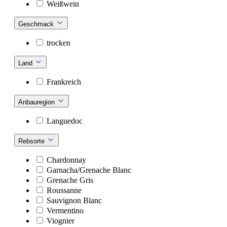
Weißwein
Geschmack
trocken
Land
Frankreich
Anbauregion
Languedoc
Rebsorte
Chardonnay
Garnacha/Grenache Blanc
Grenache Gris
Roussanne
Sauvignon Blanc
Vermentino
Viognier