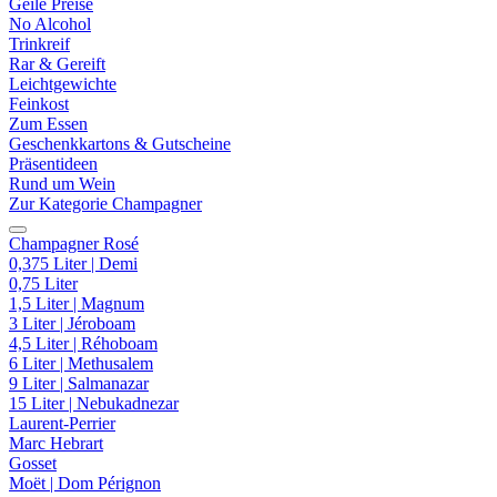
Geile Preise
No Alcohol
Trinkreif
Rar & Gereift
Leichtgewichte
Feinkost
Zum Essen
Geschenkkartons & Gutscheine
Präsentideen
Rund um Wein
Zur Kategorie Champagner
Champagner Rosé
0,375 Liter | Demi
0,75 Liter
1,5 Liter | Magnum
3 Liter | Jéroboam
4,5 Liter | Réhoboam
6 Liter | Methusalem
9 Liter | Salmanazar
15 Liter | Nebukadnezar
Laurent-Perrier
Marc Hebrart
Gosset
Moët | Dom Pérignon