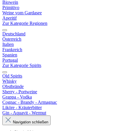
Biowein
Primitivo
Weine vom Gardasee
Aperitif
Zur Kategorie Regionen
Deutschland
Österreich
Italien
Frankreich
Spanien
Portugal
Zur Kategorie Spirits
Old Spirits
Whisky
Obstbrände
Sherry - Portweine
Grappa - Vodka
Cognac - Brandy - Armagnac
Liköre - Kräuterbitter
Gin - Aquavit - Wermut
Navigation schließen