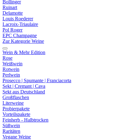
Bollinger
Ruinart
Delamotte
Louis Roederer
Lacroix-Triaulaire
Pol Roger
EPC Champagne
Zur Kategorie Weine
Wein & Mehr Edition
Rose
Weißwein
Rotwein
Perlwein
Prosecco | Spumante | Franciacorta
Sekt | Cremant | Cava
Sekt aus Deutschland
Großflaschen
Literweine
Probierpakete
Vorteilspakete
Feinherb - Halbtrocken
Süßwein
Raritäten
Vegane Weine