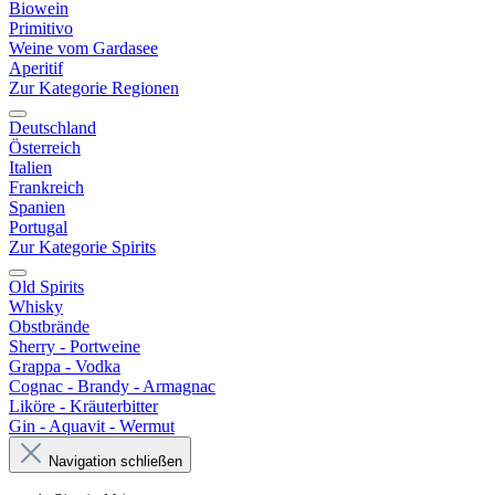
Biowein
Primitivo
Weine vom Gardasee
Aperitif
Zur Kategorie Regionen
Deutschland
Österreich
Italien
Frankreich
Spanien
Portugal
Zur Kategorie Spirits
Old Spirits
Whisky
Obstbrände
Sherry - Portweine
Grappa - Vodka
Cognac - Brandy - Armagnac
Liköre - Kräuterbitter
Gin - Aquavit - Wermut
Navigation schließen