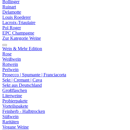
Bollinger
Ruinart
Delamotte
Louis Roederer
Lacroix-Triaulaire
Pol Roger
EPC Champagne
Zur Kategorie Weine
Wein & Mehr Edition
Rose
Weißwein
Rotwein
Perlwein
Prosecco | Spumante | Franciacorta
Sekt | Cremant | Cava
Sekt aus Deutschland
Großflaschen
Literweine
Probierpakete
Vorteilspakete
Feinherb - Halbtrocken
Süßwein
Raritäten
Vegane Weine