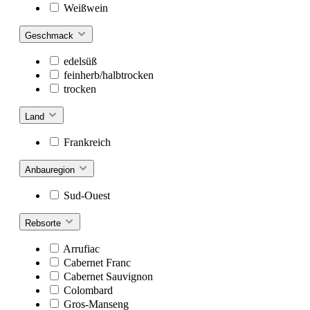
Weißwein
Geschmack
edelsüß
feinherb/halbtrocken
trocken
Land
Frankreich
Anbauregion
Sud-Ouest
Rebsorte
Arrufiac
Cabernet Franc
Cabernet Sauvignon
Colombard
Gros-Manseng