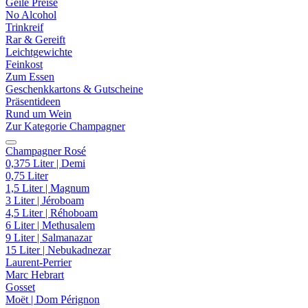
Geile Preise
No Alcohol
Trinkreif
Rar & Gereift
Leichtgewichte
Feinkost
Zum Essen
Geschenkkartons & Gutscheine
Präsentideen
Rund um Wein
Zur Kategorie Champagner
Champagner Rosé
0,375 Liter | Demi
0,75 Liter
1,5 Liter | Magnum
3 Liter | Jéroboam
4,5 Liter | Réhoboam
6 Liter | Methusalem
9 Liter | Salmanazar
15 Liter | Nebukadnezar
Laurent-Perrier
Marc Hebrart
Gosset
Moët | Dom Pérignon