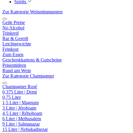
Spirits
Zur Kategorie Weinstimmungen
Geile Preise
No Alcohol
Trinkreif
Rar & Gereift
Leichtgewichte
Feinkost
Zum Essen
Geschenkkartons & Gutscheine
Präsentideen
Rund um Wein
Zur Kategorie Champagner
Champagner Rosé
0,375 Liter | Demi
0,75 Liter
1,5 Liter | Magnum
3 Liter | Jéroboam
4,5 Liter | Réhoboam
6 Liter | Methusalem
9 Liter | Salmanazar
15 Liter | Nebukadnezar