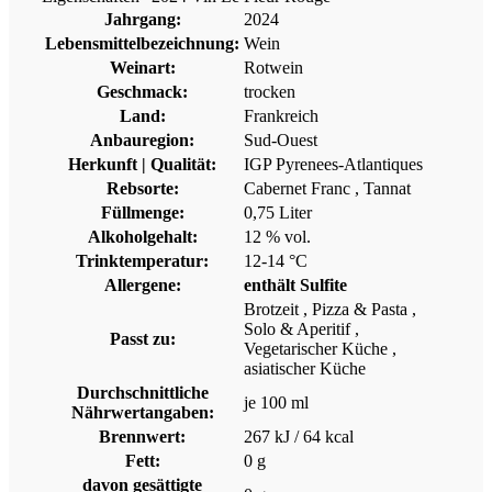
Jahrgang:
2024
Lebensmittelbezeichnung:
Wein
Weinart:
Rotwein
Geschmack:
trocken
Land:
Frankreich
Anbauregion:
Sud-Ouest
Herkunft | Qualität:
IGP Pyrenees-Atlantiques
Rebsorte:
Cabernet Franc
, Tannat
Füllmenge:
0,75 Liter
Alkoholgehalt:
12 % vol.
Trinktemperatur:
12-14 °C
Allergene:
enthält Sulfite
Brotzeit
, Pizza & Pasta
,
Solo & Aperitif
,
Passt zu:
Vegetarischer Küche
,
asiatischer Küche
Durchschnittliche
je 100 ml
Nährwertangaben:
Brennwert:
267 kJ / 64 kcal
Fett:
0 g
davon gesättigte