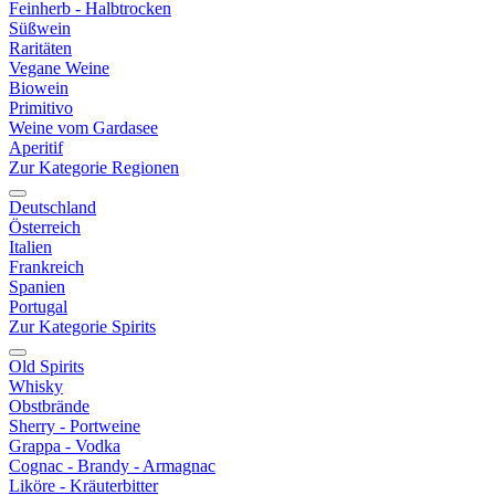
Feinherb - Halbtrocken
Süßwein
Raritäten
Vegane Weine
Biowein
Primitivo
Weine vom Gardasee
Aperitif
Zur Kategorie Regionen
Deutschland
Österreich
Italien
Frankreich
Spanien
Portugal
Zur Kategorie Spirits
Old Spirits
Whisky
Obstbrände
Sherry - Portweine
Grappa - Vodka
Cognac - Brandy - Armagnac
Liköre - Kräuterbitter