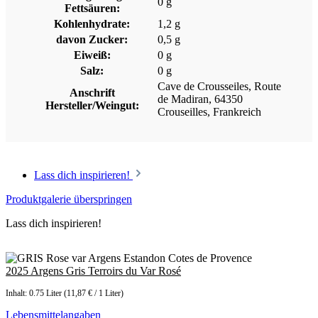
0 g
Fettsäuren:
Kohlenhydrate:
1,2 g
davon Zucker:
0,5 g
Eiweiß:
0 g
Salz:
0 g
Cave de Crousseiles, Route
Anschrift
de Madiran, 64350
Hersteller/Weingut:
Crouseilles, Frankreich
Lass dich inspirieren!
Produktgalerie überspringen
Lass dich inspirieren!
2025 Argens Gris Terroirs du Var Rosé
Inhalt:
0.75 Liter
(11,87 € / 1 Liter)
Lebensmittelangaben