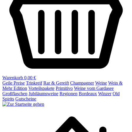
Warenkorb
0,00 €
Geile Preise
Trinkreif
Rar & Gereift
Champagner
Weine
Wein &
Mehr Edition
Vorteilspakete
Primitivo
Weine vom Gardasee
Großflaschen
Jubiläumsweine
Regionen
Bordeaux
Winzer
Old
Spirits
Gutscheine