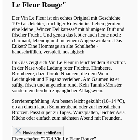
Le Fleur Rouge"
Der Vin Le Fleur ist ein echtes Original mit Geschichte:
1970 als leichter, fruchtiger Rotwein ins Leben gerufen,
eine kleine „Winzer-Delikatesse“ mit blumigem Duft und
frischer Frucht. Und genau das lebt er auch heute noch:
charmant, lebendig und mit einem Augenzwinkern. Das
Etikett? Eine Hommage an alte Schulhefte -
handschriftlich, verspielt, nostalgisch.
Im Glas zeigt sich Vin Le Fleur in leuchtendem Kirschrot.
In der Nase volle Ladung roter Früchte, Himbeere,
Brombeere, dazu florale Nuancen, die dem Wein
Leichtigkeit und Eleganz verleihen. Am Gaumen ist er
saftig, frisch und angenehm rund. Kein Tannin-Monster,
sondern ein herrlich zugänglicher Alltagswein.
Servierempfehlung: Am besten leicht gekühlt (10–14 °C),
ob an einem lauen Sommerabend oder zur herbstlichen
Brotzeit. Passt super zu Tapas, Wurstplatten, leichter Asia-
Küche oder einfach zum nächsten Abend mit Freunden.
Navigation schließen
Eigenschaften "2024 Vin Le Fleur Rouge"