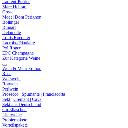
Laurent-Perrier
Marc Hebrart
Gosset
Moët | Dom Pérignon
Bollinger
Ruinart
Delamotte
Louis Roederer
Lacroix-Triaulaire
Pol Roger
EPC Champagne
Zur Kategorie Weine
Wein & Mehr Edition
Rose
Weißwein
Rotwein
Perlwein
Prosecco | Spumante | Franciacorta
Sekt | Cremant | Cava
Sekt aus Deutschland
Großflaschen
Literweine
Probierpakete
Vorteilspakete