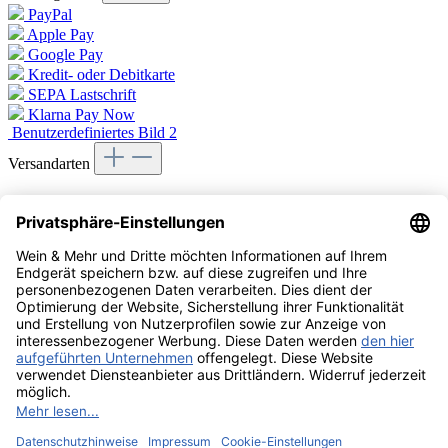
PayPal
Apple Pay
Google Pay
Kredit- oder Debitkarte
SEPA Lastschrift
Klarna Pay Now
Benutzerdefiniertes Bild 2
Versandarten
Benutzerdefiniertes Bild 1
Vertrag widerrufen
Zahlung & Versand
Widerruf
Datenschutz
AGB
Impressum
Cookie Einstellungen
Barrierefreiheit
Über uns
Wein & Mehr Events
Alle Preise inkl. gesetzl. Mehrwertsteuer zzgl.
Versandkosten
und