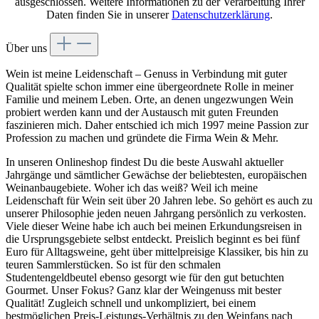
ausgeschlossen. Weitere Informationen zu der Verarbeitung Ihrer
Daten finden Sie in unserer
Datenschutzerklärung
.
Über uns
Wein ist meine Leidenschaft – Genuss in Verbindung mit guter
Qualität spielte schon immer eine übergeordnete Rolle in meiner
Familie und meinem Leben. Orte, an denen ungezwungen Wein
probiert werden kann und der Austausch mit guten Freunden
faszinieren mich. Daher entschied ich mich 1997 meine Passion zur
Profession zu machen und gründete die Firma Wein & Mehr.
In unseren Onlineshop findest Du die beste Auswahl aktueller
Jahrgänge und sämtlicher Gewächse der beliebtesten, europäischen
Weinanbaugebiete. Woher ich das weiß? Weil ich meine
Leidenschaft für Wein seit über 20 Jahren lebe. So gehört es auch zu
unserer Philosophie jeden neuen Jahrgang persönlich zu verkosten.
Viele dieser Weine habe ich auch bei meinen Erkundungsreisen in
die Ursprungsgebiete selbst entdeckt. Preislich beginnt es bei fünf
Euro für Alltagsweine, geht über mittelpreisige Klassiker, bis hin zu
teuren Sammlerstücken. So ist für den schmalen
Studentengeldbeutel ebenso gesorgt wie für den gut betuchten
Gourmet. Unser Fokus? Ganz klar der Weingenuss mit bester
Qualität! Zugleich schnell und unkompliziert, bei einem
bestmöglichen Preis-Leistungs-Verhältnis zu den Weinfans nach