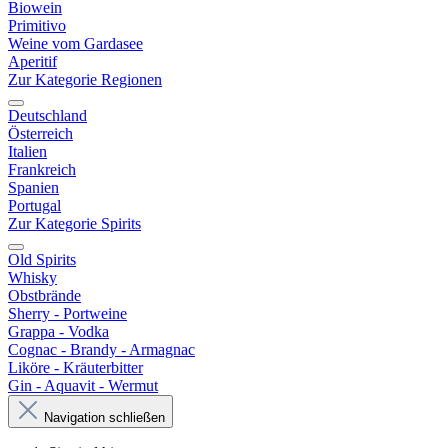
Biowein
Primitivo
Weine vom Gardasee
Aperitif
Zur Kategorie Regionen
Deutschland
Österreich
Italien
Frankreich
Spanien
Portugal
Zur Kategorie Spirits
Old Spirits
Whisky
Obstbrände
Sherry - Portweine
Grappa - Vodka
Cognac - Brandy - Armagnac
Liköre - Kräuterbitter
Gin - Aquavit - Wermut
Navigation schließen