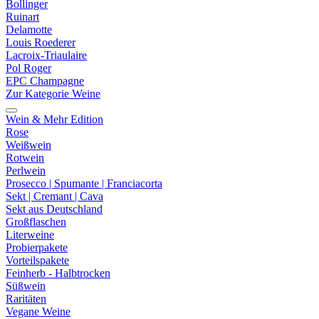
Bollinger
Ruinart
Delamotte
Louis Roederer
Lacroix-Triaulaire
Pol Roger
EPC Champagne
Zur Kategorie Weine
Wein & Mehr Edition
Rose
Weißwein
Rotwein
Perlwein
Prosecco | Spumante | Franciacorta
Sekt | Cremant | Cava
Sekt aus Deutschland
Großflaschen
Literweine
Probierpakete
Vorteilspakete
Feinherb - Halbtrocken
Süßwein
Raritäten
Vegane Weine