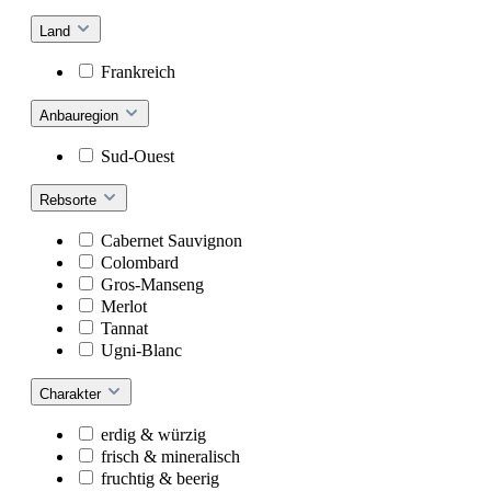
Land
Frankreich
Anbauregion
Sud-Ouest
Rebsorte
Cabernet Sauvignon
Colombard
Gros-Manseng
Merlot
Tannat
Ugni-Blanc
Charakter
erdig & würzig
frisch & mineralisch
fruchtig & beerig