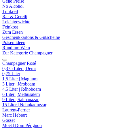
Geile Preise
No Alcohol
Trinkreif
Rar & Gereift
Leichtgewichte
Feinkost
Zum Essen
Geschenkkartons & Gutscheine
Präsentideen
Rund um Wein
Zur Kategorie Champagner
Champagner Rosé
0,375 Liter | Demi
0,75 Liter
1,5 Liter | Magnum
3 Liter | Jéroboam
4,5 Liter | Réhoboam
6 Liter | Methusalem
9 Liter | Salmanazar
15 Liter | Nebukadnezar
Laurent-Perrier
Marc Hebrart
Gosset
Moët | Dom Pérignon