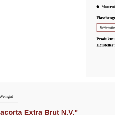
Momentan
Flascheng
0,75 Lite
(Dies
Produktn
Hersteller
 Weingut
acorta Extra Brut N.V."