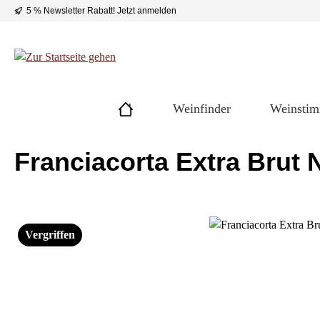
5 % Newsletter Rabatt!
Jetzt anmelden
 Hauptinhalt springen
Zur Suche springen
Zur Hauptnavigation springen
Weinfinder
Weinsti
Franciacorta Extra Brut N
Bildergalerie überspringen
Vergriffen