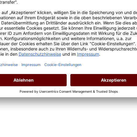
Franciacorta Millesimato Brut
Inhalt:
0.75 Liter
(46,67 € / 1 Liter)
Lebensmittelangaben
Regulärer Preis:
35,00 €
Preise inkl. MwSt. zzgl. Versandkosten
*Preis inkl. MwSt., ggf. zzgl. Versandkosten
Allergenhinweis: enthält Sulfite
In den Warenkorb