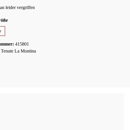
 leider vergriffen
auswählen
röße
r
e Option ist zurzeit nicht verfügbar.)
ummer:
415801
:
Tenute La Montina