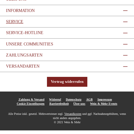
INFORMATION
SERVICE
SERVICE-HOTLINE
UNSERE COMMUNITIES
ZAHLUNGSARTEN
VERSANDARTEN
Vertrag widerrufen
Zahlung & Versand
Widerruf
Datenschutz
AGB
Impressum
Cookie Einstellungen
Barrierefreiheit
Über uns
Wein & Mehr Events
Alle Preise inkl. gesetzl. Mehrwertsteuer zzgl.
Versandkosten
und ggf. Nachnahmegebühren, wenn
nicht anders angegeben.
© 2021 Wein & Mehr