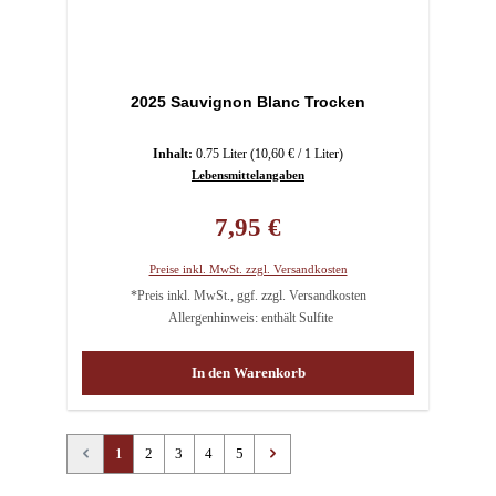
2025 Sauvignon Blanc Trocken
Inhalt:
0.75 Liter
(10,60 € / 1 Liter)
Lebensmittelangaben
Regulärer Preis:
7,95 €
Preise inkl. MwSt. zzgl. Versandkosten
*Preis inkl. MwSt., ggf. zzgl. Versandkosten
Allergenhinweis: enthält Sulfite
In den Warenkorb
Seite
Seite
Seite
Seite
Seite
1
2
3
4
5