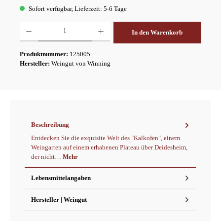
Sofort verfügbar, Lieferzeit: 5-6 Tage
Produkt Anzahl: Gib den gewünschten Wert ein oder benutze die Schaltflächen um die A
In den Warenkorb
Produktnummer:
125005
Hersteller:
Weingut von Winning
Beschreibung
Entdecken Sie die exquisite Welt des "Kalkofen", einem
Weingarten auf einem erhabenen Plateau über Deidesheim,
der nicht…
Mehr
Lebensmittelangaben
Hersteller | Weingut