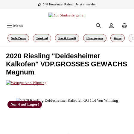
5 % Newsletter Rabatt!
Jetzt anmelden
Zum Hauptinhalt springen
Menü
Geile Preise
Trinkreif
Rar & Gereift
Champagner
Weine
W
2020 Riesling "Deidesheimer
Kalkofen" VDP.GROSSES GEWÄCHS
Magnum
Bildergalerie überspringen
Nur 4 auf Lager!