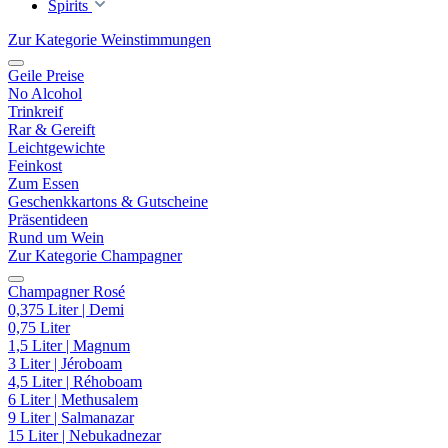
Spirits
Zur Kategorie Weinstimmungen
Geile Preise
No Alcohol
Trinkreif
Rar & Gereift
Leichtgewichte
Feinkost
Zum Essen
Geschenkkartons & Gutscheine
Präsentideen
Rund um Wein
Zur Kategorie Champagner
Champagner Rosé
0,375 Liter | Demi
0,75 Liter
1,5 Liter | Magnum
3 Liter | Jéroboam
4,5 Liter | Réhoboam
6 Liter | Methusalem
9 Liter | Salmanazar
15 Liter | Nebukadnezar