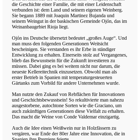
die Geschichte einer Familie, die mit einer Leidenschaft
verbunden ist: dem Land und seinem eigenen Weinberg.
Sie begann 1889 mit Joaquin Martinez Bujanda und
seinem Weingut in der baskischen Gemeinde Ojón, das im
Weinanbaugebiet Rioja liegt.
Ojón ins Deutsche übersetzt bedeutet „großes Auge“. Und
man muss den folgenden Generationen Weitsicht
bescheinigen. Sie verstanden es ihr Erbe in ständiger
Entwicklung zu erhalten. Einerseits stolz auf Vergangenes,
blieb das Bewusstsein für die Zukunft investieren zu
müssen. Dabei ging es bei weitem nicht nur darum, die
neueste Kellereitechnik einzusetzen. Obwohl man als
erster Betrieb in Spanien mit temperaturgesteuerten
Gärtanks zum Vorbild für andere Unternehmen wurde.
Man nutzte den Zukauf von Rebflächen für Innovationen
und Geschichtsbewusstsein! So rekultivierte man nahezu
ausgestorbene, autochtone Sorten wie die Graciano, um
auch zukünftigen Generationen diese Vielfalt zu erhalten.
Das macht die Weine von Conde Valdemar einzigartig.
Auch die Idee einen Weißwein nur in Holzfässern zu
vergären, war Ende der 80er Jahre eine Innovation, die in
Spanien ihre Premiere feierte.