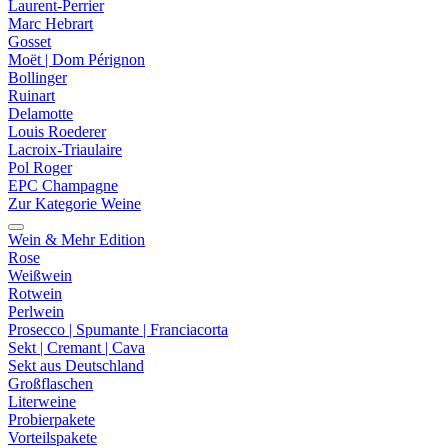
Laurent-Perrier
Marc Hebrart
Gosset
Moët | Dom Pérignon
Bollinger
Ruinart
Delamotte
Louis Roederer
Lacroix-Triaulaire
Pol Roger
EPC Champagne
Zur Kategorie Weine
Wein & Mehr Edition
Rose
Weißwein
Rotwein
Perlwein
Prosecco | Spumante | Franciacorta
Sekt | Cremant | Cava
Sekt aus Deutschland
Großflaschen
Literweine
Probierpakete
Vorteilspakete