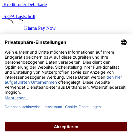
Kredit- oder Debitkarte
SEPA Lastschrift
Klarna Pay Now
Benutzerdefiniertes Bild 2
Versandarten
Benutzerdefiniertes Bild 1
Vertrag widerrufen
Zahlung & Versand
Widerruf
Datenschutz
AGB
Impressum
Cookie Einstellungen
Barrierefreiheit
Über uns
Wein & Mehr Events
Alle Preise inkl. gesetzl. Mehrwertsteuer zzgl.
Versandkosten
und