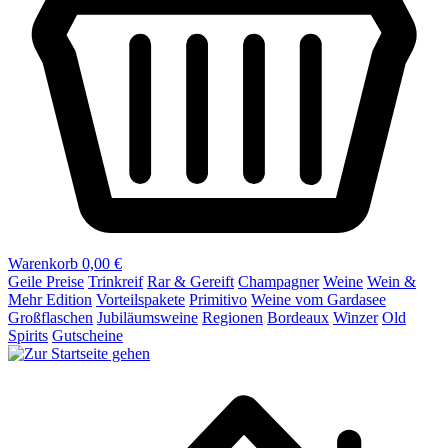
Warenkorb
0,00 €
Geile Preise
Trinkreif
Rar & Gereift
Champagner
Weine
Wein &
Mehr Edition
Vorteilspakete
Primitivo
Weine vom Gardasee
Großflaschen
Jubiläumsweine
Regionen
Bordeaux
Winzer
Old
Spirits
Gutscheine