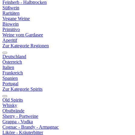
Feinherb - Halbtrocken
Süßwein
Raritäten
Vegane Weine
Biowein
Primitivo
Weine vom Gardasee
Aperitif
Zur Kategorie Regionen
Deutschland
Österreich
Italien
Frankreich
Spanien
Portugal
Zur Kategorie Spirits
Old Spirits
Whisky
Obstbrände
Sherry - Portweine
Grappa - Vodka
Cognac - Brandy - Armagnac
Liköre - Kräuterbitter