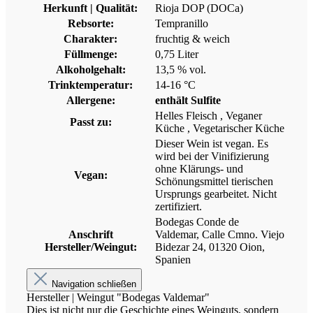
Herkunft | Qualität:
Rioja DOP (DOCa)
Rebsorte:
Tempranillo
Charakter:
fruchtig & weich
Füllmenge:
0,75 Liter
Alkoholgehalt:
13,5 % vol.
Trinktemperatur:
14-16 °C
Allergene:
enthält Sulfite
Helles Fleisch
, Veganer
Passt zu:
Küche
, Vegetarischer Küche
Dieser Wein ist vegan. Es
wird bei der Vinifizierung
ohne Klärungs- und
Vegan:
Schönungsmittel tierischen
Ursprungs gearbeitet. Nicht
zertifiziert.
Bodegas Conde de
Anschrift
Valdemar, Calle Cmno. Viejo
Hersteller/Weingut:
Bidezar 24, 01320 Oion,
Spanien
Navigation schließen
Hersteller | Weingut "Bodegas Valdemar"
Dies ist nicht nur die Geschichte eines Weinguts, sondern