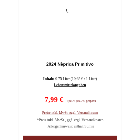
2024 Nèprica Primitivo
Inhalt:
0.75 Liter
(10,65 € / 1 Liter)
Lebensmittelangaben
Verkaufspreis:
7,99 €
Regulärer Preis:
9,95 €
(19.7% gespart)
Preise inkl. MwSt. zzgl. Versandkosten
*Preis inkl. MwSt., ggf. zzgl. Versandkosten
Allergenhinweis: enthält Sulfite