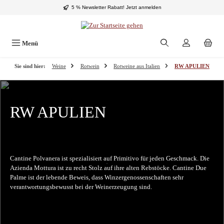
5 % Newsletter Rabatt!
Jetzt anmelden
Zum Hauptinhalt springen
Menü
Sie sind hier:
Weine
Rotwein
Rotweine aus Italien
RW APULIEN
RW APULIEN
Cantine Polvanera ist spezialisiert auf Primitivo für jeden Geschmack.
Die
Azienda Mottura ist zu recht Stolz auf ihre alten Rebstöcke.
Cantine Due
Palme ist der lebende Beweis, dass Winzergenossenschaften sehr
verantwortungsbewusst bei der Weinerzeugung sind.