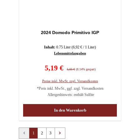
2024 Domodo Primitivo IGP
Inhalt:
0.75 Liter
(6,92 € / 1 Liter)
Lebensmittelangaben
Verkaufspreis:
5,19 €
Regulärer Preis:
5,65 €
(8.14% gespart)
Preise inkl. MwSt. zzgl. Versandkosten
*Preis inkl. MwSt., ggf. zzgl. Versandkosten
Allergenhinweis: enthält Sulfite
In den Warenkorb
Seite
Seite
Seite
1
2
3