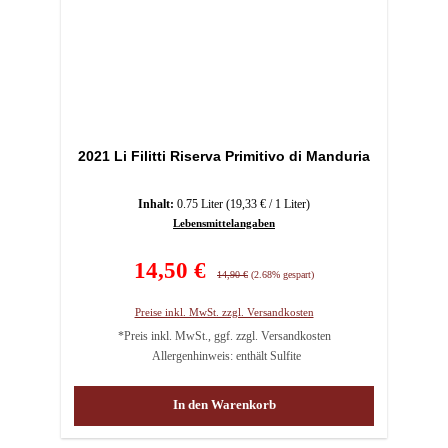
2021 Li Filitti Riserva Primitivo di Manduria
Inhalt:
0.75 Liter
(19,33 € / 1 Liter)
Lebensmittelangaben
Verkaufspreis:
14,50 €
Regulärer Preis:
14,90 €
(2.68% gespart)
Preise inkl. MwSt. zzgl. Versandkosten
*Preis inkl. MwSt., ggf. zzgl. Versandkosten
Allergenhinweis: enthält Sulfite
In den Warenkorb