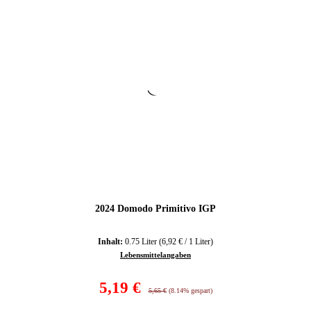
2024 Domodo Primitivo IGP
Inhalt:
0.75 Liter
(6,92 € / 1 Liter)
Lebensmittelangaben
Verkaufspreis:
5,19 €
Regulärer Preis:
5,65 €
(8.14% gespart)