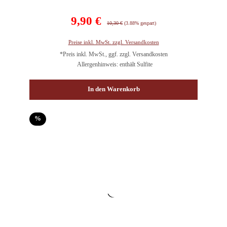
Verkaufspreis:
9,90 €
Regulärer Preis:
10,30 €
(3.88% gespart)
Preise inkl. MwSt. zzgl. Versandkosten
*Preis inkl. MwSt., ggf. zzgl. Versandkosten
Allergenhinweis: enthält Sulfite
In den Warenkorb
Rabatt
%