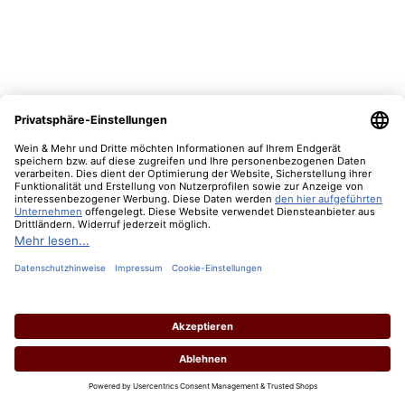
2025 A Mano Fiano
Inhalt:
0.75 Liter
(11,87 € / 1 Liter)
Lebensmittelangaben
Regulärer Preis:
8,90 €
Preise inkl. MwSt. zzgl. Versandkosten