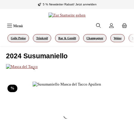
5 % Newsletter Rabatt!
Jetzt anmelden
Zum Hauptinhalt springen
Menü
Geile Preise
Trinkreif
Rar & Gereift
Champagner
Weine
W
2024 Susumaniello
Bildergalerie überspringen
Rabatt
%