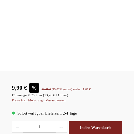
Verkaufspreis:
9,90 €
%
Regulärer Preis:
11,65 €
(15.02% gespart)
vorher 11,65 €
Füllmenge:
0.75 Liter
(13,20 € / 1 Liter)
Preise inkl. MwSt. zzgl. Versandkosten
Sofort verfügbar, Lieferzeit: 2-4 Tage
Produkt Anzahl: Gib den gewünschten Wert ein oder benutze die Schaltflächen um die A
In den Warenkorb