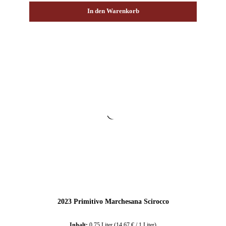
In den Warenkorb
2023 Primitivo Marchesana Scirocco
Inhalt:
0.75 Liter
(14,67 € / 1 Liter)