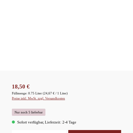
Regulärer Preis:
18,50 €
Füllmenge:
0.75 Liter
(24,67 € / 1 Liter)
Preise inkl. MwSt. zzgl. Versandkosten
Nur noch 5 lieferbar
Sofort verfügbar, Lieferzeit: 2-4 Tage
Produkt Anzahl: Gib den gewünschten Wert ein oder benutze die Schaltflächen um die A