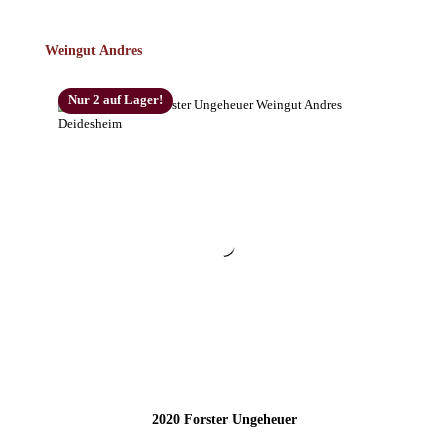
Produktgalerie überspringen
Weingut Andres
Nur 2 auf Lager!
2020 Forster Ungeheuer