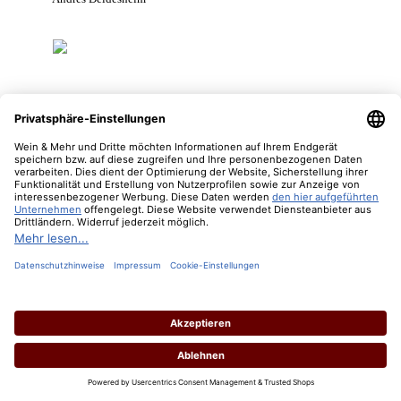
2025 Weissburgunder - Chardonnay Magnum
Inhalt:
1.5 Liter
(17,33 € / 1 Liter)
Lebensmittelangaben
Regulärer Preis:
26,00 €
Preise inkl. MwSt. zzgl. Versandkosten