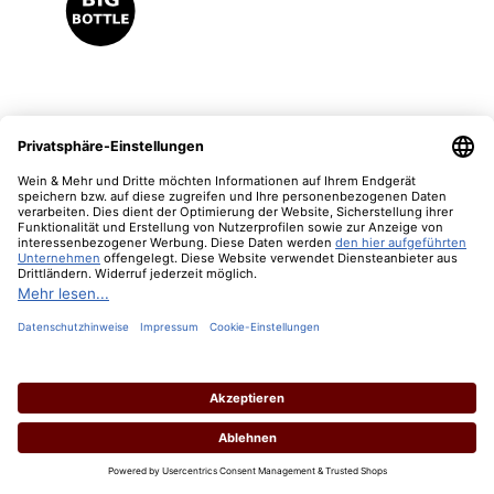
2009 Amarone della Valpolicella "Pietro dal Cero"
Magnum
Inhalt:
1.5 Liter
(150,00 € / 1 Liter)
Lebensmittelangaben
Regulärer Preis:
225,00 €