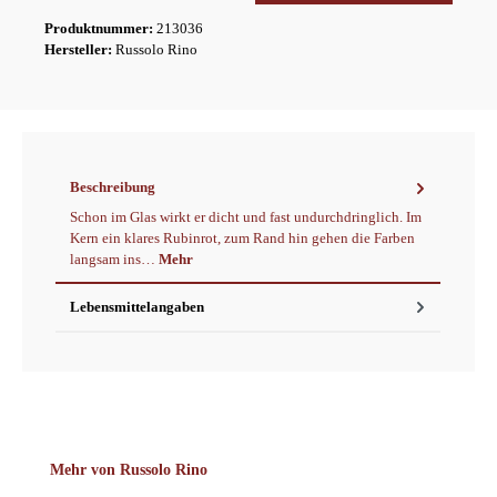
Produktnummer:
213036
Hersteller:
Russolo Rino
Beschreibung
Schon im Glas wirkt er dicht und fast undurchdringlich. Im
Kern ein klares Rubinrot, zum Rand hin gehen die Farben
langsam ins…
Mehr
Lebensmittelangaben
Produktgalerie überspringen
Mehr von Russolo Rino