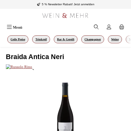
5 % Newsletter Rabatt!
Jetzt anmelden
Zum Hauptinhalt springen
Menü
Geile Preise
Trinkreif
Rar & Gereift
Champagner
Weine
W
Braida Antica Neri
Bildergalerie überspringen