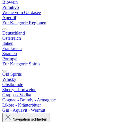
Biowein
Primitivo
Weine vom Gardasee
Aperitif
Zur Kategorie Regionen
Deutschland
Österreich
Italien
Frankreich
Spanien
Portugal
Zur Kategorie Spirits
Old Spirits
Whisky
Obstbrände
Sherry - Portweine
Grappa - Vodka
Cognac - Brandy - Armagnac
Liköre - Kräuterbitter
Gin - Aquavit - Wermut
Navigation schließen