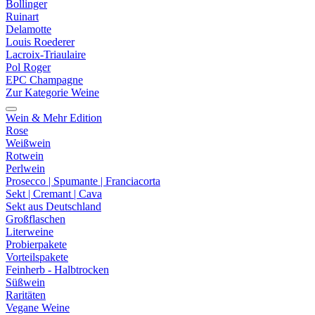
Bollinger
Ruinart
Delamotte
Louis Roederer
Lacroix-Triaulaire
Pol Roger
EPC Champagne
Zur Kategorie Weine
Wein & Mehr Edition
Rose
Weißwein
Rotwein
Perlwein
Prosecco | Spumante | Franciacorta
Sekt | Cremant | Cava
Sekt aus Deutschland
Großflaschen
Literweine
Probierpakete
Vorteilspakete
Feinherb - Halbtrocken
Süßwein
Raritäten
Vegane Weine