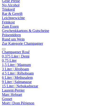
Geile Preise
No Alcohol
Trinkreif
Rar & Gereift
Leichtgewichte
Feinkost
Zum Essen
Geschenkkartons & Gutscheine
Präsentideen
Rund um Wein
Zur Kategorie Champagner
Champagner Rosé
0,375 Liter | Demi
0,75 Liter
1,5 Liter | Magnum
3 Liter | Jéroboam
4,5 Liter | Réhoboam
6 Liter | Methusalem
9 Liter | Salmanazar
15 Liter | Nebukadnezar
Laurent-Perrier
Marc Hebrart
Gosset
Moët | Dom Pérignon