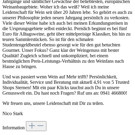
Jahrgänge und sämtlicher Gewächse der beliebtesten, europäischen
Weinanbaugebiete. Woher ich das weiß? Weil ich meine
Leidenschaft für Wein seit über 20 Jahren lebe. So gehört es auch zu
unserer Philosophie jeden neuen Jahrgang persönlich zu verkosten.
Viele dieser Weine habe ich auch bei meinen Erkundungsreisen in
die Ursprungsgebiete selbst entdeckt. Preislich beginnt es bei fünf
Euro für Alltagsweine, geht über mittelpreisige Klassiker, bis hin zu
teuren Sammlerstücken. So ist für den schmalen
Studentengeldbeutel ebenso gesorgt wie für den gut betuchten
Gourmet. Unser Fokus? Ganz klar der Weingenuss mit bester
Qualität! Zugleich schnell und unkompliziert, bei einem
bestmöglichen Preis-Leistungs-Verhältnis zu den Weinfans nach
Hause zu bringen.
Und was passiert wenn Wein auf Mehr trifft? Persönlichkeit,
Individualität, Service und Beratung mit aktuell 4,91 von 5 Trusted
Shops Sternen! Mit ein paar Klicks tauchst auch Du in unsere
Genusswelt ein. Du hast noch Fragen? Ruf uns an: 0941 466800!
Wir freuen uns, unsere Leidenschaft mit Dir zu teilen.
Nico Stark
Information