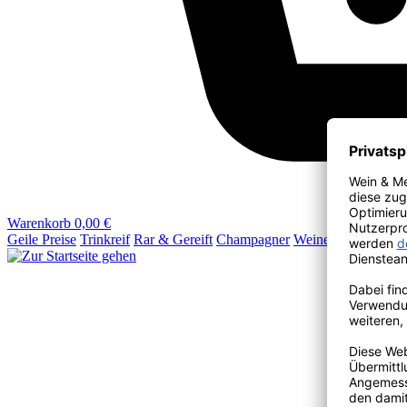
Warenkorb
0,00 €
Geile Preise
Trinkreif
Rar & Gereift
Champagner
Weine
Wein & Mehr