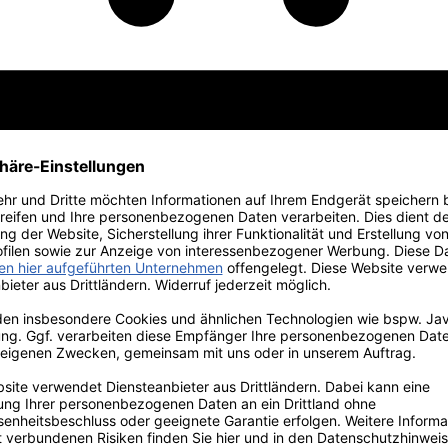
 Edition
Vorteilspakete
Primitivo
Weine vom Gardasee
Großflaschen