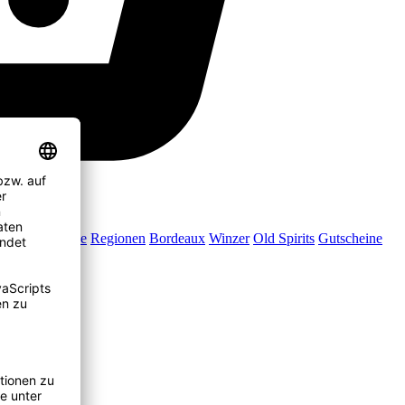
Jubiläumsweine
Regionen
Bordeaux
Winzer
Old Spirits
Gutscheine