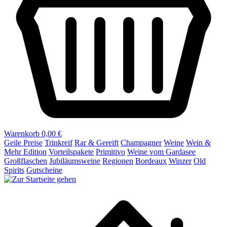
Warenkorb
0,00 €
Geile Preise
Trinkreif
Rar & Gereift
Champagner
Weine
Wein &
Mehr Edition
Vorteilspakete
Primitivo
Weine vom Gardasee
Großflaschen
Jubiläumsweine
Regionen
Bordeaux
Winzer
Old
Spirits
Gutscheine