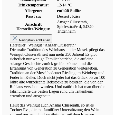
Trinktemperatur:
12-14 °C
Allergene:
enthält Sulfite
Passt zu:
Dessert
, Käse
Ansgar Clüsserath,
Anschrift
Spielesstraße 4, 54349
Hersteller/Weingut:
Trittenheim
Navigation schließen
Hersteller | Weingut "Ansgar Clüsserath"
Die uralte Tradition des Weinbaus an der Mosel, pflegt das
Weingut Clüsserath seit nun mehr 350 Jahren! Es gibt
sicherlich nur wenige Familienbetriebe, die auf eine
solange Geschichte zurück greifen können und die
Erfahrung von Generation zu Generation weitergeben.
Tradition an der Mosel bedeutet Riesling im Weinberg und
Fuder im Keller. Doch nicht jeder hat das Glück bis zu 100
Jahre alte wurzelechte Rebstöcke zu besitzen, die von der
Reblaus verschont wurden. Und natürlich hat man über die
Jahrhunderte die besten Lagen rund um Trittenheim
erworben und ausgebaut.
Heißt das Weingut auch Ansgar Clüsserath, so ist es
Tochter Eva, die mit familiärer Unterstützung den Wein
an- und ausbaut. Und vergleichbar mit dem Ehepaar