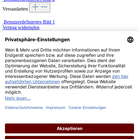
Versandarten
Benutzerdefiniertes Bild 1
Vertrag widerrufen
Zahlung & Versand
Widerruf
Datenschutz
AGB
Impressum
Cookie Einstellungen
Barrierefreiheit
Über uns
Wein & Mehr Events
Alle Preise inkl. gesetzl. Mehrwertsteuer zzgl.
Versandkosten
und
ggf. Nachnahmegebühren, wenn nicht anders angegeben.
© 2021 Wein & Mehr