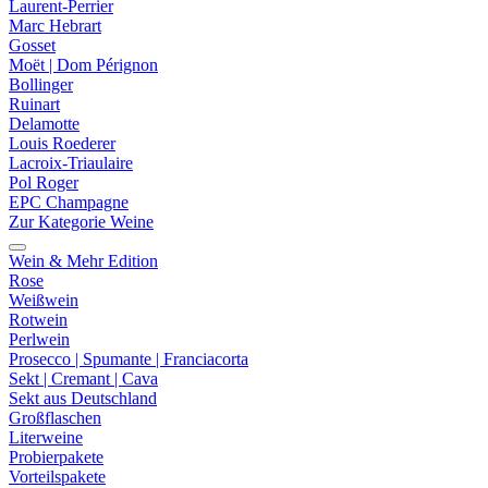
Laurent-Perrier
Marc Hebrart
Gosset
Moët | Dom Pérignon
Bollinger
Ruinart
Delamotte
Louis Roederer
Lacroix-Triaulaire
Pol Roger
EPC Champagne
Zur Kategorie Weine
Wein & Mehr Edition
Rose
Weißwein
Rotwein
Perlwein
Prosecco | Spumante | Franciacorta
Sekt | Cremant | Cava
Sekt aus Deutschland
Großflaschen
Literweine
Probierpakete
Vorteilspakete