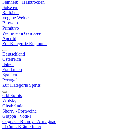
Feinherb - Halbtrocken
Süßwein
Raritäten
Vegane Weine
Biowein
Primitivo
Weine vom Gardasee
Aperitif
Zur Kategorie Regionen
Deutschland
Österreich
Italien
Frankreich
Spanien
Portugal
Zur Kategorie Spirits
Old Spirits
Whisky
Obstbrände
Sherry - Portweine
Grappa - Vodka
Cognac - Brandy - Armagnac
Liköre - Kräuterbitter