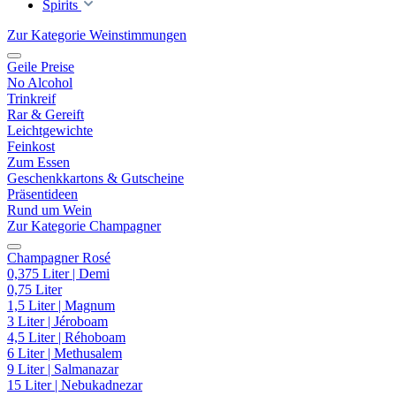
Spirits
Zur Kategorie Weinstimmungen
Geile Preise
No Alcohol
Trinkreif
Rar & Gereift
Leichtgewichte
Feinkost
Zum Essen
Geschenkkartons & Gutscheine
Präsentideen
Rund um Wein
Zur Kategorie Champagner
Champagner Rosé
0,375 Liter | Demi
0,75 Liter
1,5 Liter | Magnum
3 Liter | Jéroboam
4,5 Liter | Réhoboam
6 Liter | Methusalem
9 Liter | Salmanazar
15 Liter | Nebukadnezar