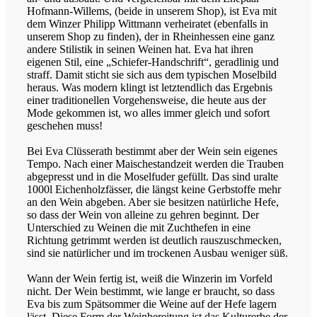
Hofmann-Willems, (beide in unserem Shop), ist Eva mit
dem Winzer Philipp Wittmann verheiratet (ebenfalls in
unserem Shop zu finden), der in Rheinhessen eine ganz
andere Stilistik in seinen Weinen hat. Eva hat ihren
eigenen Stil, eine „Schiefer-Handschrift“, geradlinig und
straff. Damit sticht sie sich aus dem typischen Moselbild
heraus. Was modern klingt ist letztendlich das Ergebnis
einer traditionellen Vorgehensweise, die heute aus der
Mode gekommen ist, wo alles immer gleich und sofort
geschehen muss!
Bei Eva Clüsserath bestimmt aber der Wein sein eigenes
Tempo. Nach einer Maischestandzeit werden die Trauben
abgepresst und in die Moselfuder gefüllt. Das sind uralte
1000l Eichenholzfässer, die längst keine Gerbstoffe mehr
an den Wein abgeben. Aber sie besitzen natürliche Hefe,
so dass der Wein von alleine zu gehren beginnt. Der
Unterschied zu Weinen die mit Zuchthefen in eine
Richtung getrimmt werden ist deutlich rauszuschmecken,
sind sie natürlicher und im trockenen Ausbau weniger süß.
Wann der Wein fertig ist, weiß die Winzerin im Vorfeld
nicht. Der Wein bestimmt, wie lange er braucht, so dass
Eva bis zum Spätsommer die Weine auf der Hefe lagern
lässt. Diese Form der Weinbereitung ist das Kulturerbe der