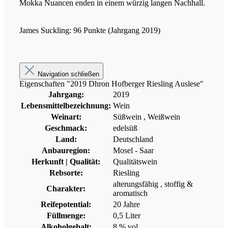
Mokka Nuancen enden in einem würzig langen Nachhall.
James Suckling: 96 Punkte (Jahrgang 2019)
Navigation schließen
Eigenschaften "2019 Dhron Hofberger Riesling Auslese"
Jahrgang:
2019
Lebensmittelbezeichnung:
Wein
Weinart:
Süßwein
, Weißwein
Geschmack:
edelsüß
Land:
Deutschland
Anbauregion:
Mosel - Saar
Herkunft | Qualität:
Qualitätswein
Rebsorte:
Riesling
alterungsfähig
, stoffig &
Charakter:
aromatisch
Reifepotential:
20 Jahre
Füllmenge:
0,5 Liter
Alkoholgehalt:
8 % vol.