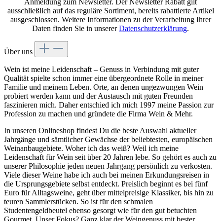
Anmeldung zum Newsletter. Der Newsletter Rabatt gilt
ausschließlich auf das reguläre Sortiment, bereits rabattierte Artikel
ausgeschlossen. Weitere Informationen zu der Verarbeitung Ihrer
Daten finden Sie in unserer
Datenschutzerklärung
.
Über uns
Wein ist meine Leidenschaft – Genuss in Verbindung mit guter
Qualität spielte schon immer eine übergeordnete Rolle in meiner
Familie und meinem Leben. Orte, an denen ungezwungen Wein
probiert werden kann und der Austausch mit guten Freunden
faszinieren mich. Daher entschied ich mich 1997 meine Passion zur
Profession zu machen und gründete die Firma Wein & Mehr.
In unseren Onlineshop findest Du die beste Auswahl aktueller
Jahrgänge und sämtlicher Gewächse der beliebtesten, europäischen
Weinanbaugebiete. Woher ich das weiß? Weil ich meine
Leidenschaft für Wein seit über 20 Jahren lebe. So gehört es auch zu
unserer Philosophie jeden neuen Jahrgang persönlich zu verkosten.
Viele dieser Weine habe ich auch bei meinen Erkundungsreisen in
die Ursprungsgebiete selbst entdeckt. Preislich beginnt es bei fünf
Euro für Alltagsweine, geht über mittelpreisige Klassiker, bis hin zu
teuren Sammlerstücken. So ist für den schmalen
Studentengeldbeutel ebenso gesorgt wie für den gut betuchten
Gourmet. Unser Fokus? Ganz klar der Weingenuss mit bester