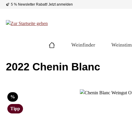
5 % Newsletter Rabatt!
Jetzt anmelden
 Hauptinhalt springen
Zur Suche springen
Zur Hauptnavigation springen
Weinfinder
Weinsti
2022 Chenin Blanc
Bildergalerie überspringen
Rabatt
%
Tipp