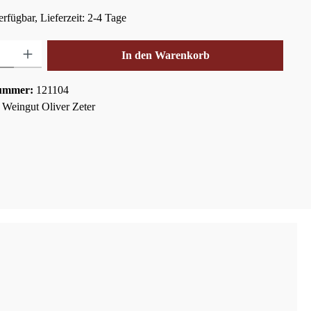
rfügbar, Lieferzeit: 2-4 Tage
hl: Gib den gewünschten Wert ein oder benutze die Schaltflächen um die Anza
In den Warenkorb
ummer:
121104
:
Weingut Oliver Zeter