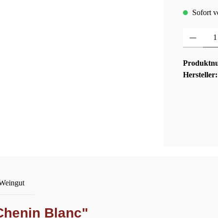
Sofort ve
Produkt Anza
Produktn
Hersteller
 Weingut
Chenin Blanc"