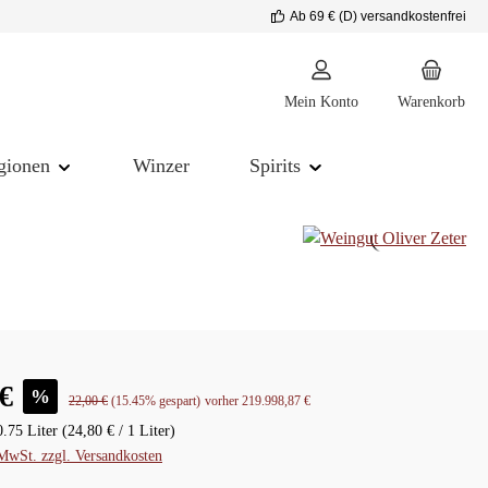
Ab 69 € (D) versandkostenfrei
Mein Konto
Warenkorb
gionen
Winzer
Spirits
is:
€
%
Regulärer Preis:
22,00 €
(15.45% gespart)
vorher 219.998,87 €
0.75 Liter
(24,80 € / 1 Liter)
 MwSt. zzgl. Versandkosten