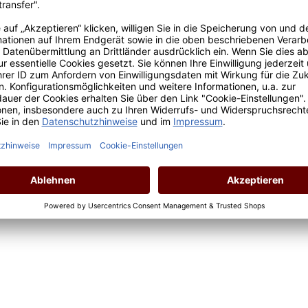
2023 Chenin Blanc - Sauvignon Blanc
Inhalt:
0.75 Liter
(15,87 € / 1 Liter)
Lebensmittelangaben
Regulärer Preis:
11,90 €
Preise inkl. MwSt. zzgl. Versandkosten
*Preis inkl. MwSt., ggf. zzgl. Versandkosten
Allergenhinweis: enthält Sulfite