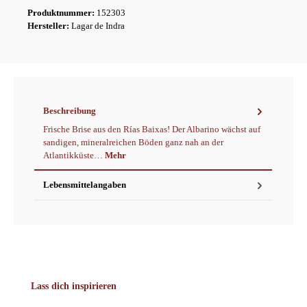
Produktnummer:
152303
Hersteller:
Lagar de Indra
Beschreibung
Frische Brise aus den Rías Baixas! Der Albarino wächst auf
sandigen, mineralreichen Böden ganz nah an der
Atlantikküste…
Mehr
Lebensmittelangaben
Produktgalerie überspringen
Lass dich inspirieren