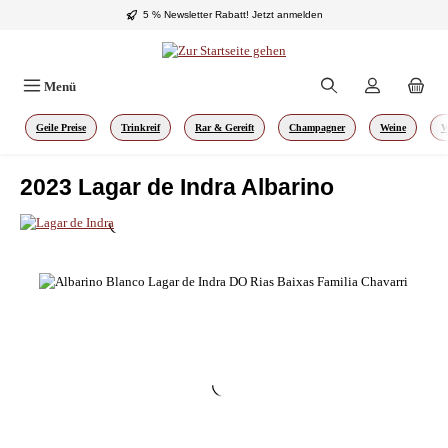
5 % Newsletter Rabatt!
Jetzt anmelden
Zum Hauptinhalt springen
Menü
Geile Preise
Trinkreif
Rar & Gereift
Champagner
Weine
W
2023 Lagar de Indra Albarino
Bildergalerie überspringen