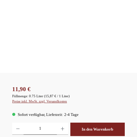
Regulärer Preis:
11,90 €
Füllmenge:
0.75 Liter
(15,87 € / 1 Liter)
Preise inkl. MwSt. zzgl. Versandkosten
Sofort verfügbar, Lieferzeit: 2-4 Tage
Produkt Anzahl: Gib den gewünschten Wert ein oder benutze die Schaltflächen um die A
In den Warenkorb